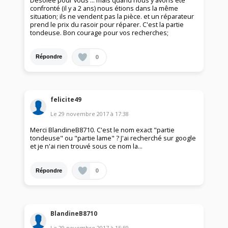
Désolée pour vous ... mais quand nous y avons été
confronté (il y a 2 ans) nous étions dans la même
situation; ils ne vendent pas la pièce. et un réparateur
prend le prix du rasoir pour réparer. C'est la partie
tondeuse. Bon courage pour vos recherches;
0
Répondre
felicite49
Le
29 novembre 2017
à
17:38
Merci BlandineB8710. C'est le nom exact "partie
tondeuse" ou "partie lame" ? J'ai recherché sur google
et je n'ai rien trouvé sous ce nom la...
0
Répondre
BlandineB8710
Le
29 novembre 2017
à
15:59