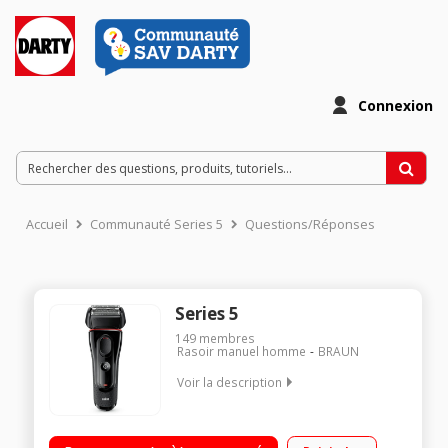
Connexion
Accueil
Communauté Series 5
Questions/Réponses
Series 5
149
membres
Rasoir manuel homme
BRAUN
Voir la description
Rechargeable - Autonomie 50 minutes Tondeuse coulissante
Technologie Wet & Dry - 100% étanche Pochette de rangement