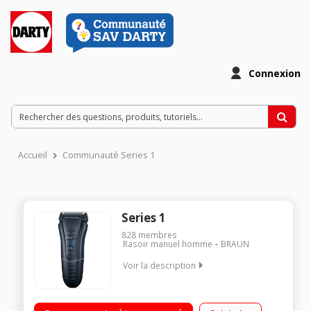
Connexion
Accueil
Communauté Series 1
Series 1
828
membres
Rasoir manuel homme
BRAUN
Voir la description
Secteur Grille Smart Foil - Tondeuse rétractable Tête de
rasage étroite et flottante Lavable sous l'eau