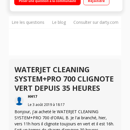
Rejoindre
Poser une question à la communauté
Lire les questions
Le blog
Consulter sur darty.com
WATERJET CLEANING
SYSTEM+PRO 700 CLIGNOTE
VERT DEPUIS 35 HEURES
HH17
Le
3 août 2019
à
18:17
Bonjour, j'ai acheté le WATERJET CLEANING
SYSTEM+PRO 700 d'ORAL B. Je l'ai branché, hier,
vers 11h hors il clignote toujours en vert et il est 16h.
Soit un temps de charge d'environ 30 heures.