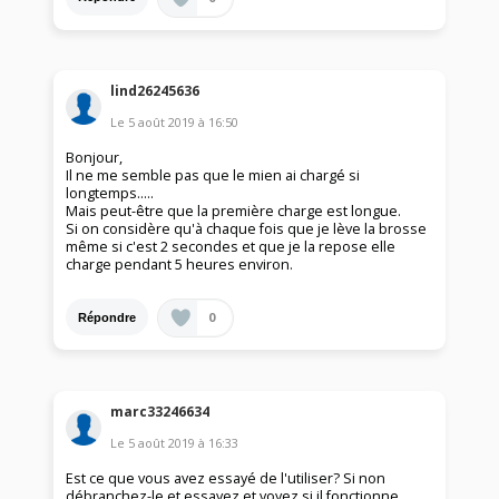
lind26245636
Le
5 août 2019
à
16:50
Bonjour,
Il ne me semble pas que le mien ai chargé si
longtemps.....
Mais peut-être que la première charge est longue.
Si on considère qu'à chaque fois que je lève la brosse
même si c'est 2 secondes et que je la repose elle
charge pendant 5 heures environ.
0
Répondre
marc33246634
Le
5 août 2019
à
16:33
Est ce que vous avez essayé de l'utiliser? Si non
débranchez-le et essayez et voyez si il fonctionne.