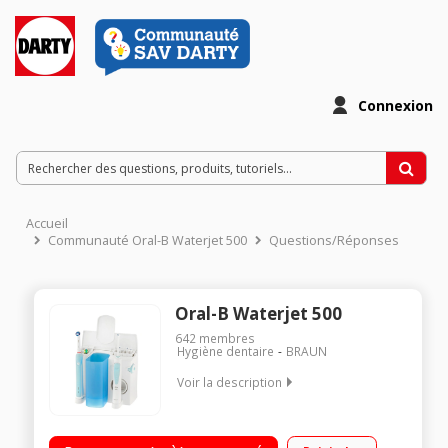
Connexion
Accueil
Communauté Oral-B Waterjet 500
Questions/Réponses
Oral-B Waterjet 500
642
membres
Hygiène dentaire
BRAUN
Voir la description
Combiné dentaire Minuteur professionnel 2 min Avertisseur
de faible niveau de batterie Réservoir 600 ml