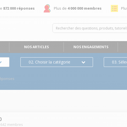
de
872 000 réponses
Plus de
4 000 000 membres
Plu
NOS ARTICLES
NOS ENGAGEMENTS
02. Choisir la catégorie
03. Séle
Réponses
0
-
642
membres