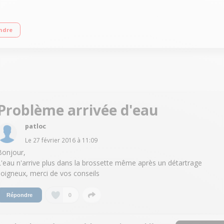
rtisseur de faible niveau de batterie Réservoir 600 ml
ndre
Problème arrivée d'eau
patloc
Le
27 février 2016
à
11:09
Bonjour,
L'eau n'arrive plus dans la brossette même après un détartrage
soigneux, merci de vos conseils
0
Répondre