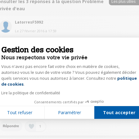
onsulter les 3 réponses à la question Problème
rivée d'eau
LatorresF5992
Le
27 février 2016
à
17:59
ça ne m'est jamais arrivé avec ma nouvelle brosse à dents; par contre avec
l'ancienne que j'ai jetée, il a fallu changer la tubulure, mais ce n'est pas une
Gestion des cookies
mince affaire. Le vinaigre blanc additionné de bicarbonate me semble être
une bonne solution; j'utilise ce système pour détartrer ma cafetière
Nous respectons votre vie privée
électrique.......
Vous n'avez pas encore fait votre choix en matière de cookies,
autorisez-vous le suivi de votre visite ? Vous pouvez également décider
4
Répondre
quels services vous nous autorisez à lancer. Consultez notre
politique
Axeptio consent
de cookies
.
Lire la politique de confidentialité
Adestrue
Consentements certifiés par
Le
28 février 2016
à
23:20
J ai souffle dans le circuit a la base du reservoir et c est reparti !!
Tout refuser
Paramétrer
Tout accepter
1
Répondre