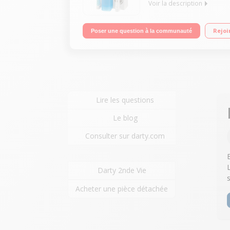
Voir la description
Combiné dentaire Minuteur professionnel 2 min Ave
Rejoi
Poser une question à la communauté
Lire les questions
Le blog
Consulter sur darty.com
Darty 2nde Vie
Acheter une pièce détachée