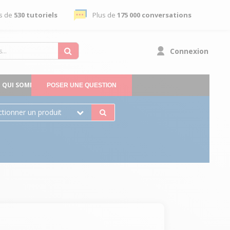
s de
530 tutoriels
Plus de
175 000 conversations
Connexion
QUI SOMMES-NOUS
POSER UNE QUESTION
ctionner un produit