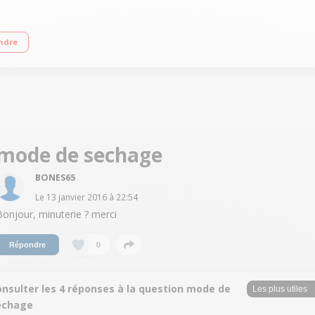
 Essorage max. 1000 tours/min - Séchage par sonde Départ différé 1 à 24 h (af
ndre
mode de sechage
BONES65
Le
13 janvier 2016
à
22:54
Bonjour, minuterie ? merci
0
Répondre
onsulter les 4 réponses à la question mode de
echage