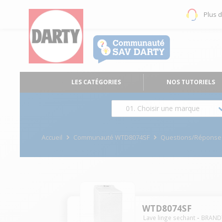
Plus 
LES CATÉGORIES
NOS TUTORIELS
01. Choisir une marque
Accueil
Communauté WTD8074SF
Questions/Réponse
WTD8074SF
Lave linge sechant
BRAND