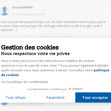
SouadeK9649
Le
14 janvier 2016
à
19:54
c'est soit par minuterie (temps min 1h mais facilement interrompu par le
bouton stop) soit par type de séchage attendue ( prêt à ranger, prêt à
repasser ...)
1
Répondre
Gestion des cookies
Nous respectons votre vie privée
NathalieH5092
Vous n'avez pas encore fait votre choix en matière de cookies,
Le
17 janvier 2016
à
20:53
autorisez-vous le suivi de votre visite ? Vous pouvez également décider
quels services vous nous autorisez à lancer. Consultez notre
politique
Axeptio consent
bonjour le talon d'achille est le temps de séchage ! minimum 2 heures
de cookies
.
Lire la politique de confidentialité
0
Répondre
Consentements certifiés par
FredericG3299
Tout refuser
Paramétrer
Tout accepter
Le
14 janvier 2016
à
14:10