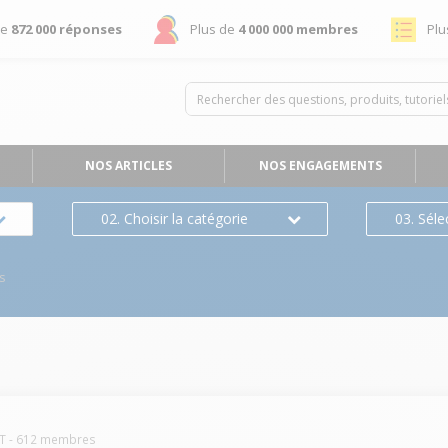
de
872 000 réponses
Plus de
4 000 000 membres
Plu
NOS ARTICLES
NOS ENGAGEMENTS
02. Choisir la catégorie
03. Séle
s
T
-
612
membres