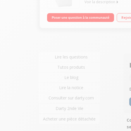
Voir la description
Capacité de lavage 8 kg / séchage 4 kg - Classe B
Rejoi
Poser une question à la communauté
séchage 4 kg
Lire les questions
Tutos produits
Le blog
Lire la notice
Consulter sur darty.com
Darty 2nde Vie
Acheter une pièce détachée
C
s