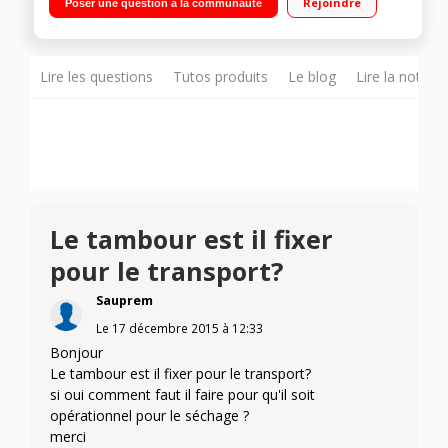
Rejoindre
Poser une question à la communauté
24 h (affichage du temps restant) Cycle enchaîné lavage +
séchage 4 kg
Lire les questions
Tutos produits
Le blog
Lire la notice
Le tambour est il fixer
pour le transport?
Sauprem
Le
17 décembre 2015
à
12:33
Bonjour
Le tambour est il fixer pour le transport?
si oui comment faut il faire pour qu'il soit
opérationnel pour le séchage ?
merci