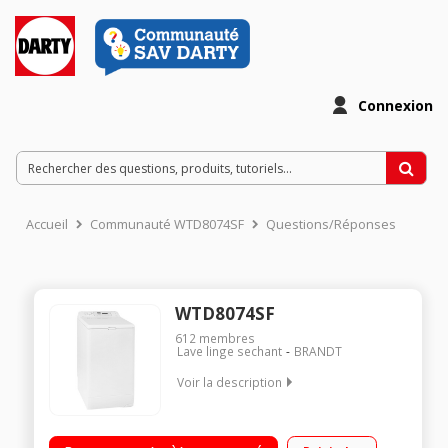
Connexion
Accueil
Communauté WTD8074SF
Questions/Réponses
WTD8074SF
612
membres
Lave linge sechant
BRANDT
Voir la description
Capacité de lavage 8 kg / séchage 4 kg - Classe B Essorage
max. 1000 tours/min - Séchage par sonde Départ différé 1 à