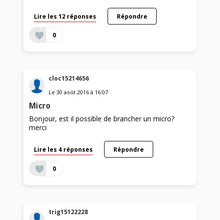
Lire les 12 réponses
Répondre
0
cloc15214656
Le
30 août 2016
à
16:07
Micro
Bonjour, est il possible de brancher un micro?
merci
Lire les 4 réponses
Répondre
0
trig15122228