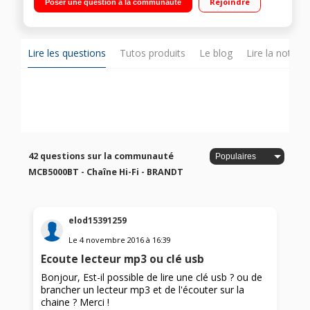
Rejoindre
Poser une question à la communauté
télécommande fournie
Lire les questions
Tutos produits
Le blog
Lire la notice
42 questions sur la communauté
MCB5000BT - Chaîne Hi-Fi - BRANDT
elod15391259
Le
4 novembre 2016
à
16:39
Ecoute lecteur mp3 ou clé usb
Bonjour, Est-il possible de lire une clé usb ? ou de
brancher un lecteur mp3 et de l'écouter sur la
chaine ? Merci !