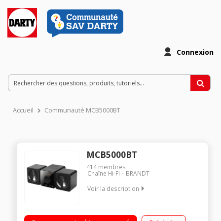
Connexion
Accueil
Communauté MCB5000BT
MCB5000BT
414
membres
Chaîne Hi-Fi
BRANDT
Voir la description
Micro chaîne avec lecteur CD Puissance 10 Watts RMS
Compatible MP3, WMA et radio FM stéréo Port USB et