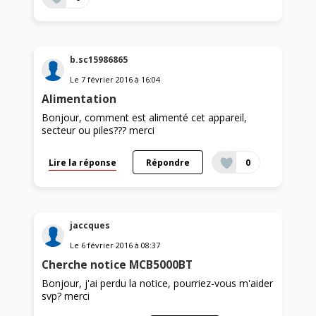
b.sc15986865
Le
7 février 2016
à
16:04
Alimentation
Bonjour, comment est alimenté cet appareil,
secteur ou piles??? merci
Lire la réponse
Répondre
0
jaccques
Le
6 février 2016
à
08:37
Cherche notice MCB5000BT
Bonjour, j'ai perdu la notice, pourriez-vous m'aider
svp? merci