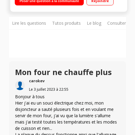
Rejoindre
Poser une question à la communauté
pyrolyse Four cuisson multifonction air brassé
Lire les questions
Tutos produits
Le blog
Consulter sur
Mon four ne chauffe plus
carokev
Le
3 juillet 2023
à
22:55
Bonjour à tous
Hier j'ai eu un souci électrique chez moi, mon
disjoncteur a sauté plusieurs fois et en voulant me
servir de mon four, j'ai vu que la lumière s'allume
mais j'ai testé toutes les températures et les modes
de cuisson et rien...
La plaque du dessus fonctionne ainsi que l'allumage