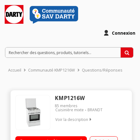
Connexion
Accueil
Communauté KMP1216W
Questions/Réponses
KMP1216W
85
membres
Cuisinière mixte
BRANDT
Voir la description
Largeur 60 cm - Table de cuisson mixte (gaz + électrique) 4
foyers jusqu'à 3500 W Capacité du four 53 L - Nettoyage