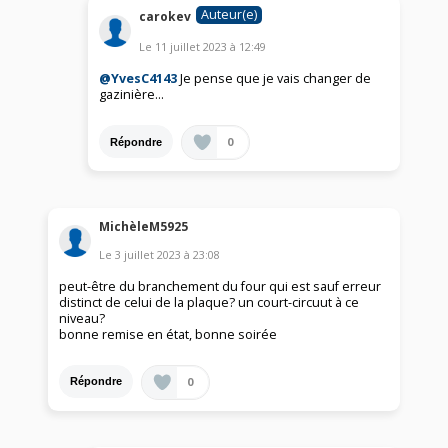
Auteur(e)
carokev
Le
11 juillet 2023
à
12:49
@YvesC4143
Je pense que je vais changer de
gazinière...
0
Répondre
MichèleM5925
Le
3 juillet 2023
à
23:08
peut-être du branchement du four qui est sauf erreur
distinct de celui de la plaque? un court-circuut à ce
niveau?
bonne remise en état, bonne soirée
0
Répondre