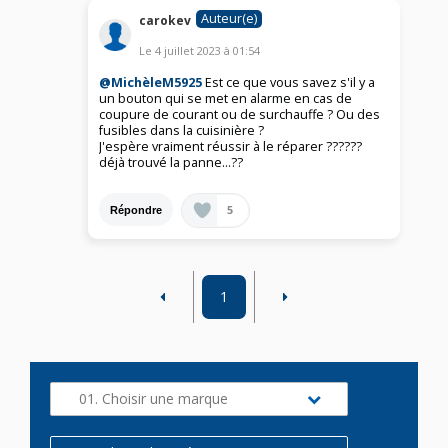
Auteur(e)
carokev
Le
4 juillet 2023
à
01:54
@MichèleM5925
Est ce que vous savez s'il y a
un bouton qui se met en alarme en cas de
coupure de courant ou de surchauffe ? Ou des
fusibles dans la cuisinière ?
J'espère vraiment réussir à le réparer ??????
déjà trouvé la panne...??
5
Répondre
1
01. Choisir une marque