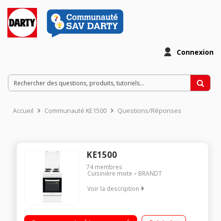
Connexion
Accueil
Communauté KE1500
Questions/Réponses
KE1500
74
membres
Cuisinière mixte
BRANDT
Voir la description
Largeur 50 cm - Table de cuisson électrique 4 foyers jusqu'à
1500 W Capacité du four 52 L - Nettoyage catalyse Four