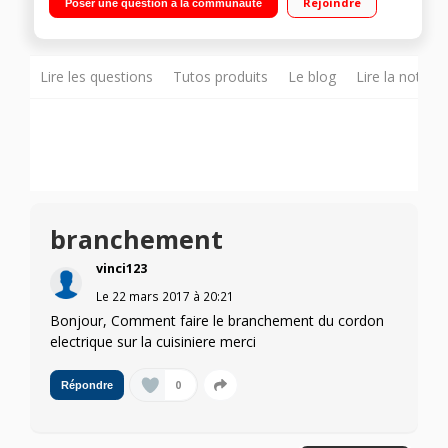
Rejoindre
Poser une question à la communauté
cuisson par convection naturelle
Lire les questions
Tutos produits
Le blog
Lire la notice
branchement
vinci123
Le
22 mars 2017
à
20:21
Bonjour, Comment faire le branchement du cordon
electrique sur la cuisiniere merci
0
Répondre