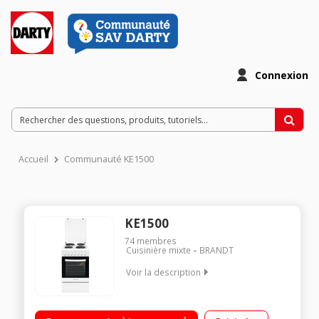
Connexion
Accueil
Communauté KE1500
KE1500
74
membres
Cuisinière mixte
BRANDT
Voir la description
Largeur 50 cm - Table de cuisson électrique 4 foyers jusqu'à
1500 W Capacité du four 52 L - Nettoyage catalyse Four