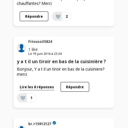
chauffantes? Merci
Répondre
2
FitoussiI5824
1
like
Le
19 juin 2016
à
23:24
y a t il un tiroir en bas de la cuisinière ?
Bonjour, Y a t il un tiroir en bas de la cuisiniere?
merci
Lire les 6 réponses
Répondre
1
br.r15912127