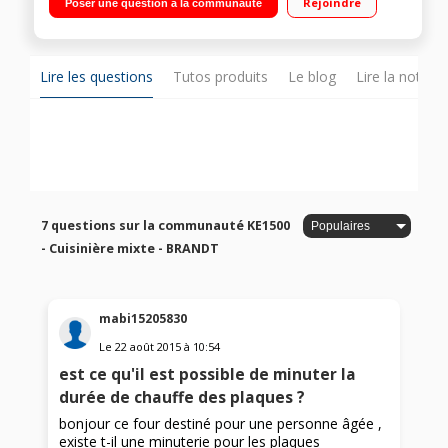
Rejoindre
Poser une question à la communauté
cuisson par convection naturelle
Lire les questions
Tutos produits
Le blog
Lire la notice
7 questions sur la communauté KE1500
- Cuisinière mixte - BRANDT
mabi15205830
Le
22 août 2015
à
10:54
est ce qu'il est possible de minuter la
durée de chauffe des plaques ?
bonjour ce four destiné pour une personne âgée ,
existe t-il une minuterie pour les plaques