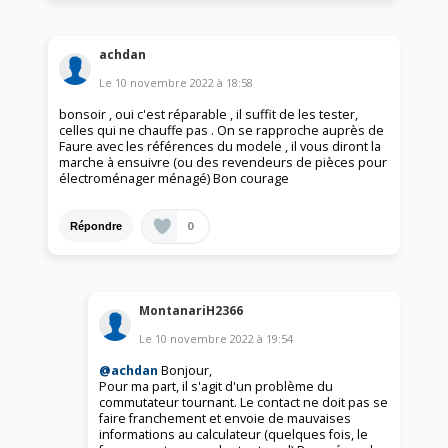
achdan
Le
10 novembre 2022
à
18:58
bonsoir , oui c'est réparable , il suffit de les tester,
celles qui ne chauffe pas . On se rapproche auprès de
Faure avec les références du modele , il vous diront la
marche à ensuivre (ou des revendeurs de pièces pour
électroménager ménagé) Bon courage
0
Répondre
MontanariH2366
Le
10 novembre 2022
à
19:54
@achdan
Bonjour,
Pour ma part, il s'agit d'un problème du
commutateur tournant. Le contact ne doit pas se
faire franchement et envoie de mauvaises
informations au calculateur (quelques fois, le