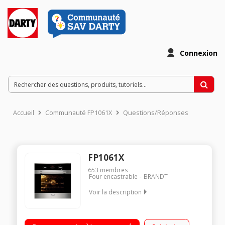
Connexion
Accueil
Communauté FP1061X
Questions/Réponses
FP1061X
653
membres
Four encastrable
BRANDT
Voir la description
Multifonction - Air brassé Nettoyage pyrolyse Programmateur
électronique avec préconisation de température Fonction pain