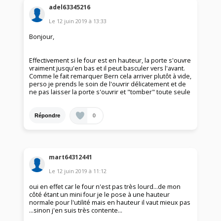
adel63345216
Le
12 juin 2019
à
13:33
Bonjour,
Effectivement si le four est en hauteur, la porte s'ouvre
vraiment jusqu'en bas et il peut basculer vers l'avant.
Comme le fait remarquer Bern cela arriver plutôt à vide,
perso je prends le soin de l'ouvrir délicatement et de
ne pas laisser la porte s'ouvrir et "tomber" toute seule
0
Répondre
mart64312441
Le
12 juin 2019
à
11:12
oui en effet car le four n'est pas très lourd...de mon
côté étant un mini four je le pose à une hauteur
normale pour l'utilité mais en hauteur il vaut mieux pas
...sinon j'en suis très contente...