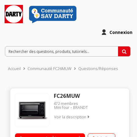
Connexion
Accueil
Communauté FC26MUW
Questions/Réponses
FC26MUW
472
membres
Mini four
BRANDT
Voir la description
Capacité 26 litres - Puissance 1500 Watts Chaleur tournante - 5
modes de cuisson Thermostat réglable jusqu'à 240°C