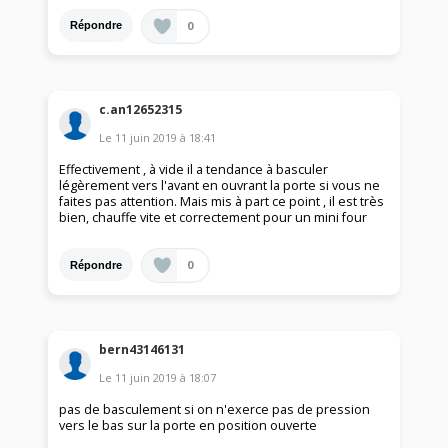
0
Répondre
c.an12652315
Le
11 juin 2019
à
18:41
Effectivement , à vide il a tendance à basculer
légèrement vers l'avant en ouvrant la porte si vous ne
faites pas attention. Mais mis à part ce point , il est très
bien, chauffe vite et correctement pour un mini four
0
Répondre
bern43146131
Le
11 juin 2019
à
18:07
pas de basculement si on n'exerce pas de pression
vers le bas sur la porte en position ouverte