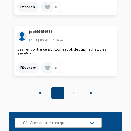
0
Répondre
joel66151651
Le
11 juin 2019
à
16:24
pas rencontré ce pb, tout est ok depuis l'achat, très
satisfait.
0
Répondre
1
2
01. Choisir une marque