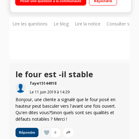
Rejoindre
Poser une question à la communauté
Minuterie 120 minutes
Lire les questions
Le blog
Lire la notice
Consulter sur d
le four est -il stable
faye15144918
Le
11 juin 2019
à
14:29
Bonjour, une cliente a signalé que le four posé en
hauteur peut basculer vers l'avant une fois ouvert.
Qu'en dites vous?Sinon quels sont ses qualités et
défauts notables ? Merci !
0
Répondre