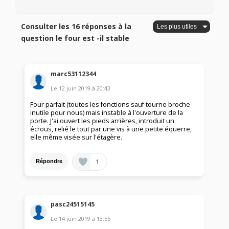
Consulter les 16 réponses à la
question le four est -il stable
marc53112344
Le
12 juin 2019
à
20:43
Four parfait (toutes les fonctions sauf tourne broche
inutile pour nous) mais instable à l'ouverture de la
porte. J'ai ouvert les pieds arrières, introduit un
écrous, relié le tout par une vis à une petite équerre,
elle même visée sur l'étagère.
1
Répondre
pasc24515145
Le
14 juin 2019
à
13:55