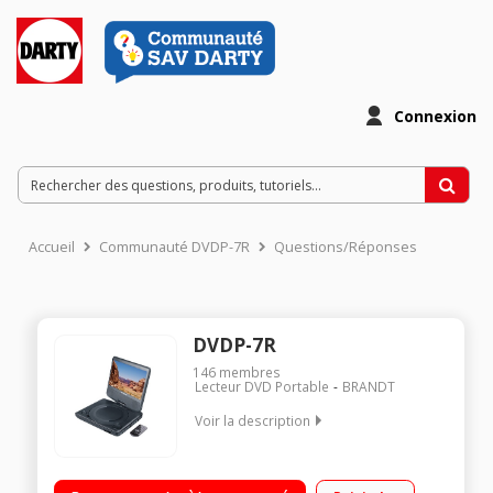
Connexion
Accueil
Communauté DVDP-7R
Questions/Réponses
DVDP-7R
146
membres
Lecteur DVD Portable
BRANDT
Voir la description
Lecteur DVD portable Port USB Ecran de 7 pouces