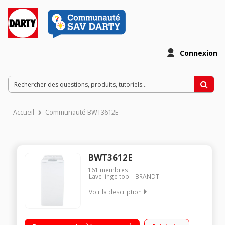
Connexion
Accueil
Communauté BWT3612E
BWT3612E
161
membres
Lave linge top
BRANDT
Voir la description
Capacité 6 kg (tambour 42 L) - Classe A+++ Essorage jusqu'à
1200 tours/mn Départ différé jusqu'à 19 heures Fonction Opti-