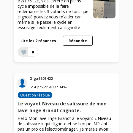
BWT3612E, s'est arrêté en pleins
cycle impossible de la faire
redémarrer les 3 votants ne font que
clignoté pouvez vous m'aider car
même si je passe le cycle en
essorage seulement ça clignotte
Lire les 2 réponses
Répondre
0
Olga6501422
Le
4 janvier 2019
à
14:42
Question résolue
Le voyant Niveau de salissure de mon
lave-linge Brandt clignote.
Hello Mon lave-linge Brandt a le voyant « Niveau
de salissure » qui clignote et se bloque. N’étant
pas un pro de l’électroménager, j’aimerais avoir