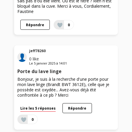
sais pas d'où elle vient. Où est le filtre ? Rien n'est
bloqué dans la cuve. Merci à vous, Cordialement,
Faustine
Répondre
0
jeff78260
0
like
Le
5 janvier 2025
à
14:01
Porte du lave linge
Bonjour, je suis à la recherche d'une porte pour
mon lave linge (Brandt BWT 3612E), celle que je
possède est oxydée... Avez-vous déjà été
confrontée à ce pb ? Merci
Lire les 5 réponses
Répondre
0