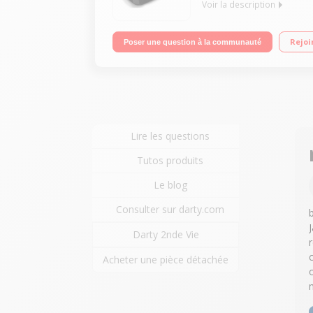
Voir la description
TNT HD / Port USB (photo, musique et vidéo) / MP
Rejoi
Poser une question à la communauté
Lire les questions
Tutos produits
Le blog
Consulter sur darty.com
Darty 2nde Vie
Acheter une pièce détachée