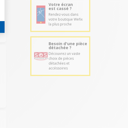
e
Votre écran
est cassé ?
Rendez-vous dans
votre boutique Wefix
la plus proche
Besoin d'une pièce
détachée ?
Découvrez un vaste
choix de pièces
détachées et
accéssoires