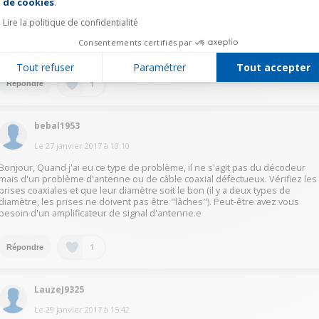
de cookies
.
pourrait venir d'une mauvaise réception, signal trop faible ou connexion d
l'antenne défectueuse. Éventuellement régler l'antenne si cela n'a pas été
Lire la politique de confidentialité
fait au moment tu passage à le TNT. Le plus souvent ce genre d'appareil
fonctionne normalement ou pas du tout, il est rare qu'il fonctionne "mal".
Consentements certifiés par
Bon courage
Tout refuser
Paramétrer
Tout accepter
1
Répondre
bebal1953
Le
27 janvier 2017
à
10:10
Bonjour, Quand j'ai eu ce type de problème, il ne s'agit pas du décodeur
mais d'un problème d'antenne ou de câble coaxial défectueux. Vérifiez les
prises coaxiales et que leur diamètre soit le bon (il y a deux types de
diamètre, les prises ne doivent pas être "lâches"). Peut-être avez vous
besoin d'un amplificateur de signal d'antenne.e
1
Répondre
LauzeJ9325
Le
29 janvier 2017
à
15:42