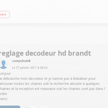
EG-2 / MPEG-4 / Fonction enregistrement PVR via USB
ndre
reglage decodeur hd brandt
comynho64l
Le
27 janvier 2017
à
00:24
bonjour
Jai débranche mon decodeur et je narrive pas à linitialiser pour
retrouver toutes les chaines soit la recherche aboutie à quelques
chaines et la reception est mauvaise soit les chaines sont pas dans l
ordre
merci