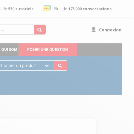
s de
530 tutoriels
Plus de
175 000 conversations
Connexion
QUI SOMMES-NOUS
POSER UNE QUESTION
ctionner un produit