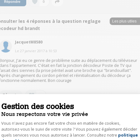
0
Répondre
nsulter les 4 réponses à la question reglage
ecodeur hd brandt
JacquetM8580
Le
27 janvier 2017
à
10:53
Bonjour, J'ai eu ce genre de problème suite au déplacement du téléviseur
dans l'appartement. C'était en fait la jonction décodeur Poste de TV qui
faisait des siennes (la prise péritel avait une broche qui "brandouillait".
Après changement du cordon péritel et réinitialisation du décodeur ça
fonctionne normalement. Bon courage
1
Répondre
Gestion des cookies
Nous respectons votre vie privée
PatrickP7940
Le
27 janvier 2017
à
10:31
Vous n'avez pas encore fait votre choix en matière de cookies,
autorisez-vous le suivi de votre visite ? Vous pouvez également décider
Bonjour, je n'ai plus le mien, il est tombé en panne (problème
quels services vous nous autorisez à lancer. Consultez notre
politique
Axeptio consent
d'alimentation), je l'ai changé, et je n'ai pas gardé la notice. Votre problème