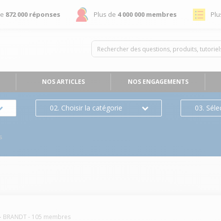
de
872 000 réponses
Plus de
4 000 000 membres
Plu
NOS ARTICLES
NOS ENGAGEMENTS
02. Choisir la catégorie
03. Séle
s
BRANDT
-
105
membres