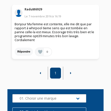
RaduM6929
Le
7 novembre 2016
à
16:19
Bonjour Ma femme est contente, elle me dit que par
rapport à whirpool 6eme sens qui est tombée en
panne celle-la est mieux. Essorage très très bien et le
programme opti39 minutes très bon lavage.
Cordialement
0
Répondre
1
01. Choisir une marque