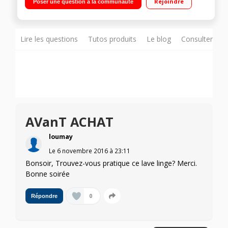
Rejoindre
Poser une question à la communauté
Fonction Easystart- Opti 39'
Lire les questions
Tutos produits
Le blog
Consulter sur
AVanT ACHAT
loumay
Le
6 novembre 2016
à
23:11
Bonsoir, Trouvez-vous pratique ce lave linge? Merci.
Bonne soirée
0
Répondre