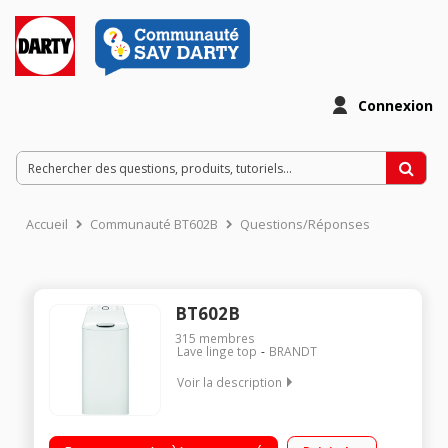
Connexion
Accueil
Communauté BT602B
Questions/Réponses
BT602B
315
membres
Lave linge top
BRANDT
Voir la description
Capacité 6 kg (tambour 42 L) - Classe A+++ -10% Essorage
jusqu'à 1200 tours/mn Départ différé jusqu'à 9 heures