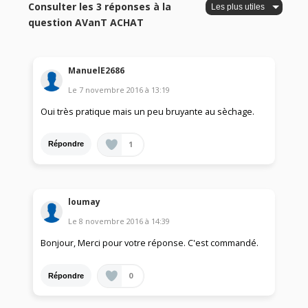
Consulter les 3 réponses à la
question AVanT ACHAT
ManuelE2686
Le
7 novembre 2016
à
13:19
Oui très pratique mais un peu bruyante au sèchage.
1
Répondre
loumay
Le
8 novembre 2016
à
14:39
Bonjour, Merci pour votre réponse. C'est commandé.
0
Répondre