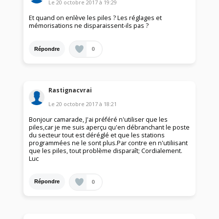
Le
20 octobre 2017
à
19:29
Et quand on enlève les piles ? Les réglages et
mémorisations ne disparaissent-ils pas ?
0
Répondre
Rastignacvrai
Le
20 octobre 2017
à
18:21
Bonjour camarade, J'ai préféré n'utiliser que les
piles,car je me suis aperçu qu'en débranchant le poste
du secteur tout est déréglé et que les stations
programmées ne le sont plus.Par contre en n'utiliisant
que les piles, tout problème disparaît; Cordialement.
Luc
0
Répondre