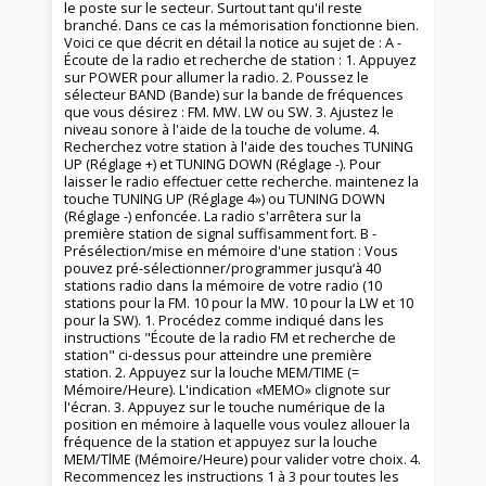
le poste sur le secteur. Surtout tant qu'il reste
branché. Dans ce cas la mémorisation fonctionne bien.
Voici ce que décrit en détail la notice au sujet de : A -
Écoute de la radio et recherche de station : 1. Appuyez
sur POWER pour allumer la radio. 2. Poussez le
sélecteur BAND (Bande) sur la bande de fréquences
que vous désirez : FM. MW. LW ou SW. 3. Ajustez le
niveau sonore à l'aide de la touche de volume. 4.
Recherchez votre station à l'aide des touches TUNING
UP (Réglage +) et TUNING DOWN (Réglage -). Pour
laisser le radio effectuer cette recherche. maintenez la
touche TUNING UP (Réglage 4») ou TUNING DOWN
(Réglage -) enfoncée. La radio s'arrêtera sur la
première station de signal suffisamment fort. B -
Présélection/mise en mémoire d'une station : Vous
pouvez pré-sélectionner/programmer jusqu‘à 40
stations radio dans la mémoire de votre radio (10
stations pour la FM. 10 pour la MW. 10 pour la LW et 10
pour la SW). 1. Procédez comme indiqué dans les
instructions "Écoute de la radio FM et recherche de
station" ci-dessus pour atteindre une première
station. 2. Appuyez sur la louche MEM/TIME (=
Mémoire/Heure). L'indication «MEMO» clignote sur
l'écran. 3. Appuyez sur le touche numérique de la
position en mémoire à laquelle vous voulez allouer la
fréquence de la station et appuyez sur la louche
MEM/TlME (Mémoire/Heure) pour valider votre choix. 4.
Recommencez les instructions 1 à 3 pour toutes les