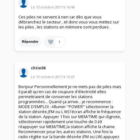
Le
13 octobre 2017
à
16:46
Ces piles ne servent à rien car dès que vous
débranchez le secteur , et donc vous vous mettez sur
les piles , les stations en mémoire sont perdues .
1
Répondre
chtie06
Le
13 octobre 2017
à
13:23
Bonjour Personnellement je ne mets pas de piles mais
il paraît qu'en cas de coupure d'électricité elles
permettraient de conserver les stations
programmées... Quand ça arrive... je recommence :
MODE D'EMPLOI : Allumer "POWER" sélectionner la
station désirée,(FM ou L W) l'écran affiche le fréquence
de la station. Appuyer 1 fois sur MEM/TIME qui clignote,
sélectionner rapidement une touche de 0 à9
réappuyer sur MEM/TIME,la station affiche la chaine.
Recommencer pour les autres stations. Une fois la
radio réglée sur la bande désirée (FM ou LW) appuyez