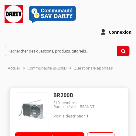
Connexion
Accueil
Communauté BR200D
Questions/Réponses
BR200D
210
membres
Radio - réveil
BRANDT
Voir la description
Tuner FM/MW/LW/SW 40 présélections Horloge numérique
Gestion de 2 fuseaux horaires