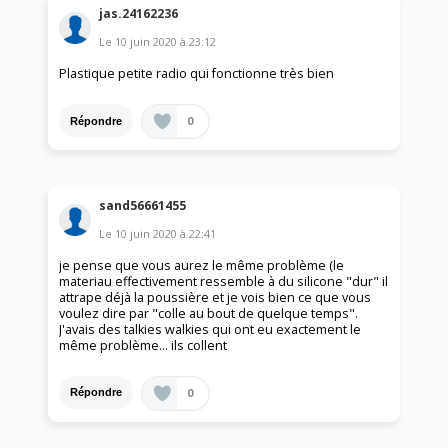
jas.24162236
Le
10 juin 2020
à
23:12
Plastique petite radio qui fonctionne très bien
0
Répondre
sand56661455
Le
10 juin 2020
à
22:41
je pense que vous aurez le même problème (le
materiau effectivement ressemble à du silicone "dur" il
attrape déjà la poussière et je vois bien ce que vous
voulez dire par "colle au bout de quelque temps".
J'avais des talkies walkies qui ont eu exactement le
même problème... ils collent
0
Répondre