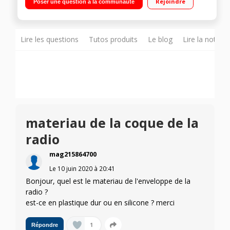
Rejoindre
Poser une question à la communauté
Lire les questions
Tutos produits
Le blog
Lire la notice
materiau de la coque de la
radio
mag215864700
Le
10 juin 2020
à
20:41
Bonjour, quel est le materiau de l'enveloppe de la
radio ?
est-ce en plastique dur ou en silicone ? merci
1
Répondre