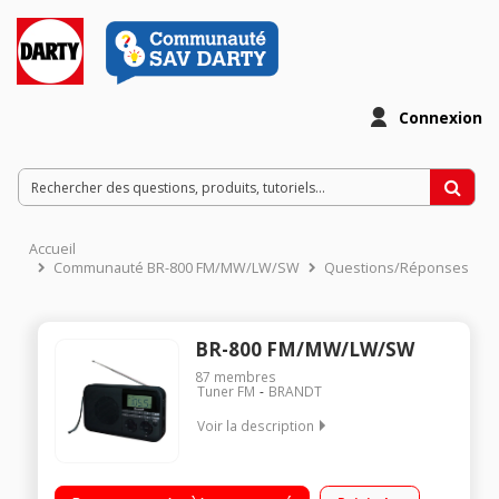
Connexion
Accueil
Communauté BR-800 FM/MW/LW/SW
Questions/Réponses
BR-800 FM/MW/LW/SW
87
membres
Tuner FM
BRANDT
Voir la description
Tuner digital Prise casque Fonction réveil Affichage LED