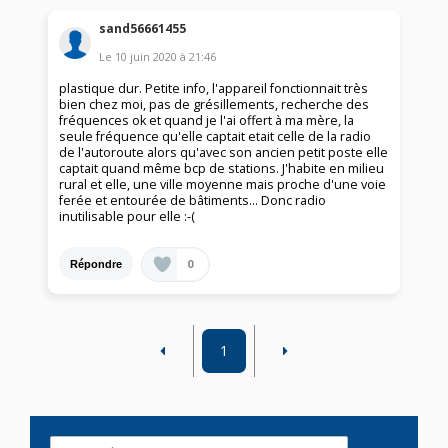
sand56661455
Le
10 juin 2020
à
21:46
plastique dur. Petite info, l'appareil fonctionnait très
bien chez moi, pas de grésillements, recherche des
fréquences ok et quand je l'ai offert à ma mère, la
seule fréquence qu'elle captait etait celle de la radio
de l'autoroute alors qu'avec son ancien petit poste elle
captait quand même bcp de stations. J'habite en milieu
rural et elle, une ville moyenne mais proche d'une voie
ferée et entourée de bâtiments... Donc radio
inutilisable pour elle :-(
0
Répondre
1