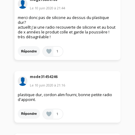
Le
10 juin 2020
à
21:44
merci donc pas de silicone au dessus du plastique
dur?
actuellt j'ai une radio recouverte de silicone et au bout
de x années le produit colle et garde la poussière !
très désagréable !
1
Répondre
mode31454246
Le
10 juin 2020
à
21:16
plastique dur, cordon alim fourni, bonne petite radio
d'appoint.
1
Répondre