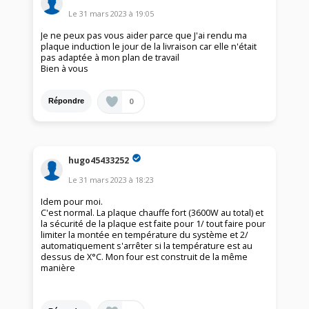
Le
31 mars 2023
à
19:05
Je ne peux pas vous aider parce que J'ai rendu ma
plaque induction le jour de la livraison car elle n'était
pas adaptée à mon plan de travail
Bien à vous
0
Répondre
hugo45433252
Le
31 mars 2023
à
18:23
Idem pour moi.
C'est normal. La plaque chauffe fort (3600W au total) et
la sécurité de la plaque est faite pour 1/ tout faire pour
limiter la montée en température du système et 2/
automatiquement s'arrêter si la température est au
dessus de X°C. Mon four est construit de la même
manière