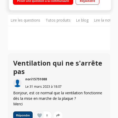
Rejoindre
Poser une question à la communauté
minutes - Commandes sensitives Pack 10 sécurités - 3
boosters"
Lire les questions
Tutos produits
Le blog
Lire la notice
Ventilation qui ne s'arrête
pas
nori15751088
Le
31 mars 2023
à
18:07
Bonjour, est ce normal que la ventilation fonctionne
dès la mise en marche de la plaque ?
Merci
0
Répondre