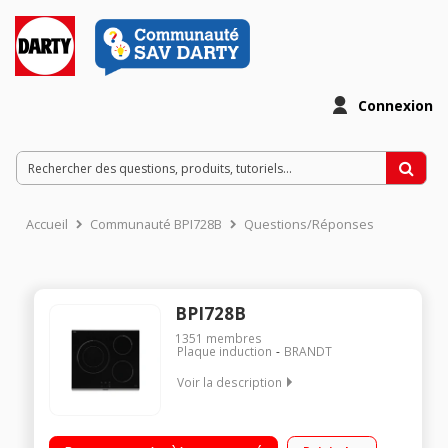
Connexion
Accueil
Communauté BPI728B
Questions/Réponses
BPI728B
1351
membres
Plaque induction
BRANDT
Voir la description
"3 foyers induction ""Boosters"" dont 1 grand foyer de 28 cm
Puissance du foyer principal : 3600 W 3 minuteurs de 1 à 99