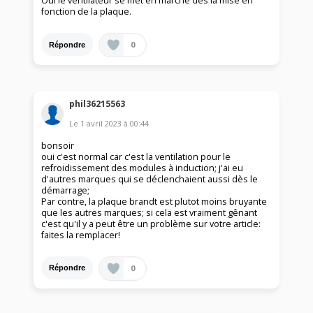
Oui le ventilateur se met en marche dès la mise en
fonction de la plaque.
0
Répondre
phil36215563
Le
1 avril 2023
à
00:44
bonsoir
oui c'est normal car c'est la ventilation pour le
refroidissement des modules à induction; j'ai eu
d'autres marques qui se déclenchaient aussi dès le
démarrage;
Par contre, la plaque brandt est plutot moins bruyante
que les autres marques; si cela est vraiment gênant
c'est qu'il y a peut être un problème sur votre article:
faites la remplacer!
0
Répondre