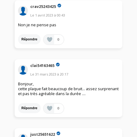
crav25243425
Le
1 avril 2023
à
00:43
Non je ne pense pas
0
Répondre
clai54163465
Le
31 mars 2023
à
20:17
Bonjour,
cette plaque fait beaucoup de bruit… assez surprenant
et pas très agréable dans la durée ….
0
Répondre
just25651622