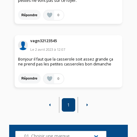
petites ne vont pas sur ce foyer.
0
Répondre
vagn32123545
Le
2 avril 2023
à
12:07
Bonjour il faut que la casserole soit assez grande ça
ne prend pas les petites casseroles bon dimanche
0
Répondre
1
01. Choisir une marque