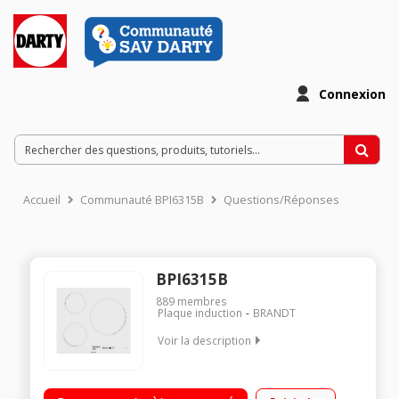
Connexion
Accueil
Communauté BPI6315B
Questions/Réponses
BPI6315B
889
membres
Plaque induction
BRANDT
Voir la description
3 foyers induction Puissance du foyer principal : 7200W 3
minuteurs jusqu'à 99 minutes Pack 10 sécurités - Témoins de