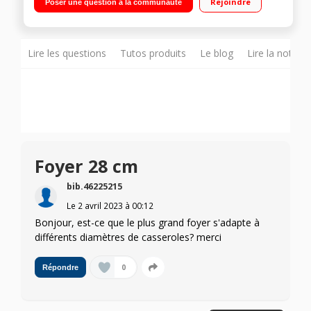
Rejoindre
Poser une question à la communauté
chaleur résiduelle
Lire les questions
Tutos produits
Le blog
Lire la notice
Foyer 28 cm
bib.46225215
Le
2 avril 2023
à
00:12
Bonjour, est-ce que le plus grand foyer s'adapte à
différents diamètres de casseroles? merci
0
Répondre