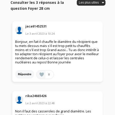
Consulter les 3 réponses à la
question Foyer 28 cm
jaca61452531
Le
3 avril 2023
à
10:24
Bonjour, en fait il chauffe le diamètre du récipient que
tu mets dessus mais s'il est trop petit tu chauffés
moins et s'il est trop Grand aussi... Tu as donc intérêt à
toi adapter ton récipient au foyer pour avoir le meilleur
rendement de celui-ci et laisser les centrales
nucléaires au repos! Bonne journée
0
Répondre
rika24665426
Le
2 avril 2023
à
22:48
Non il faut des casseroles de grand diamètre. Les