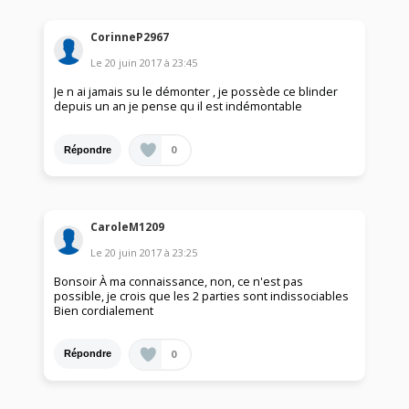
CorinneP2967
Le
20 juin 2017
à
23:45
Je n ai jamais su le démonter , je possède ce blinder
depuis un an je pense qu il est indémontable
0
Répondre
CaroleM1209
Le
20 juin 2017
à
23:25
Bonsoir À ma connaissance, non, ce n'est pas
possible, je crois que les 2 parties sont indissociables
Bien cordialement
0
Répondre