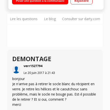
Rejoindre
Poser une question à la communauté
inoxydable
Lire les questions
Le blog
Consulter sur darty.com
DEMONTAGE
verr1527794
Le
20 juin 2017
à
21:43
bonjour
Je n'arrive pas à retirer le socle blanc du récipient en
verre. Je retire les hélices et le caoutchouc sans
problème, mais le socle ne bouge pas. Est-il possible
de le retirer ? Et si oui, comment ?
merci