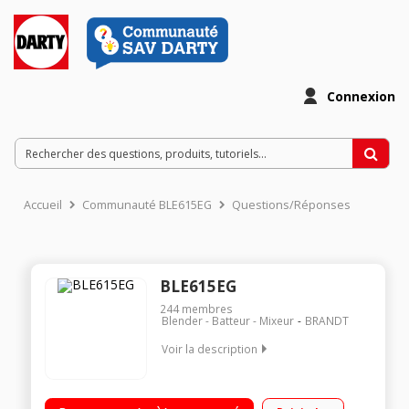
Connexion
Accueil
Communauté BLE615EG
Questions/Réponses
BLE615EG
244
membres
Blender - Batteur - Mixeur
BRANDT
Voir la description
Capacité du bol 1,5 litres - Puissance 600 Watts Bol en verre 2
vitesses + Pulse + Glace pilée Couteau 4 lames en acier