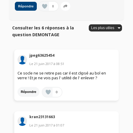
0
Répondre
Consulter les 6 réponses à la
question DEMONTAGE
jpeg63625454
Le
21 juin 2017
à
08:51
Ce socle ne se retire pas car il est clipsé au bol en
verre ! Et je ne vois pas l' utilité de l' enlever ?
0
Répondre
kran23131663
Le
21 juin 2017
à
01:07