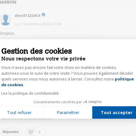
HARBON
deni51323414
Le
17 novembre 2022
à
11:40
Bonjour,
J'ai deux filtre de disponible si ça vous intéresse.
Gestion des cookies
Cordialement
Nous respectons votre vie privée
Denis
Vous n'avez pas encore fait votre choix en matière de cookies,
autorisez-vous le suivi de votre visite ? Vous pouvez également décider
quels services vous nous autorisez à lancer. Consultez notre
politique
Axeptio consent
0
Répondre
de cookies
.
Lire la politique de confidentialité
clau14552352
Consentements certifiés par
Le
16 novembre 2022
à
18:31
Tout refuser
Paramétrer
Tout accepter
Pas la moindre idée, désolée !
0
Répondre