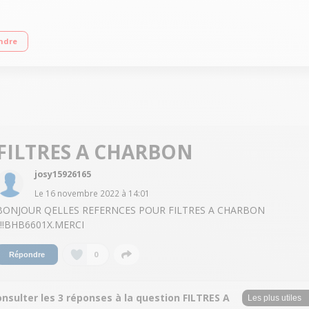
3/h Puissance acoustique 70 dB(A) Eclairage LED - Filtre à charbon inclus - Cla
ndre
FILTRES A CHARBON
josy15926165
Le
16 novembre 2022
à
14:01
BONJOUR QELLES REFERNCES POUR FILTRES A CHARBON
!!!!BHB6601X.MERCI
0
Répondre
nsulter les 3 réponses à la question FILTRES A