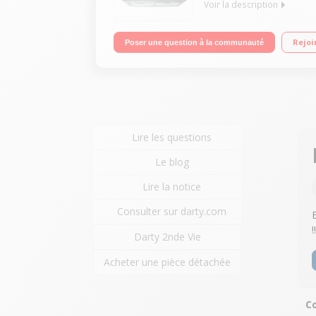
Voir la description
Hotte décorative murale 60 cm Débit d'air de 602 m
Rejoi
Poser une question à la communauté
Lire les questions
Le blog
Lire la notice
Consulter sur darty.com
Darty 2nde Vie
Acheter une pièce détachée
Co