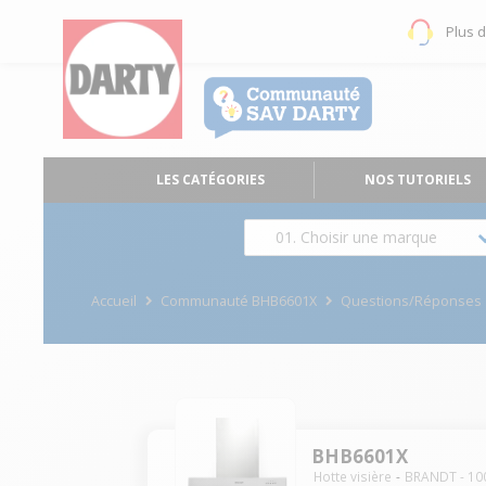
Plus 
LES CATÉGORIES
NOS TUTORIELS
01. Choisir une marque
Accueil
Communauté BHB6601X
Questions/Réponses
BHB6601X
Hotte visière
BRANDT
-
10