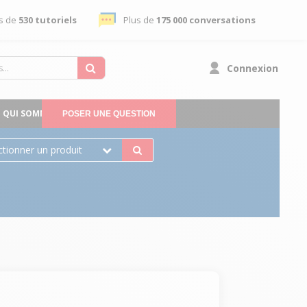
s de
530 tutoriels
Plus de
175 000 conversations
Connexion
QUI SOMMES-NOUS
POSER UNE QUESTION
ctionner un produit