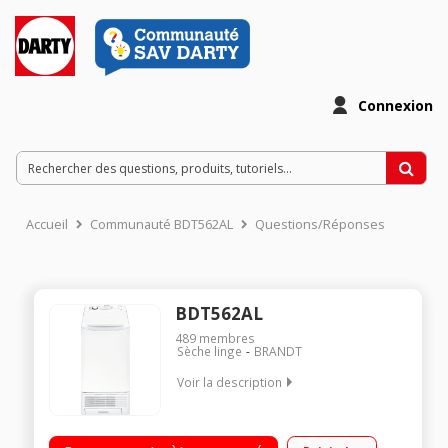
Connexion
Accueil
Communauté BDT562AL
Questions/Réponses
BDT562AL
489
membres
Sèche linge
BRANDT
Voir la description
Capacité 6 kg - Condensation Séchage par sonde Départ
différé 3/6/9 + heures creuses Fonction anti-froissage