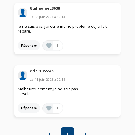
GuillaumeL8638
Le
12 juin 2023
à
12:13
je ne sais pas. j'ai eu le même problème et j'ai fait
réparé.
1
Répondre
eric51355565
Le
11 juin 2023
à
02:15
Malheureusement ,je ne sais pas.
Désolé.
1
Répondre
1