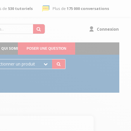
s de
530 tutoriels
Plus de
175 000 conversations
Connexion
QUI SOMMES-NOUS
POSER UNE QUESTION
ctionner un produit