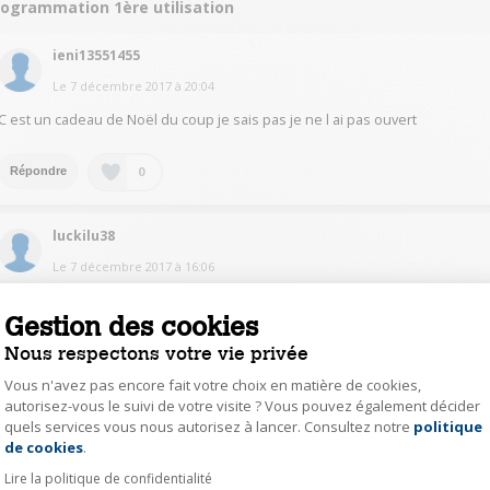
rogrammation 1ère utilisation
ieni13551455
Le
7 décembre 2017
à
20:04
C est un cadeau de Noël du coup je sais pas je ne l ai pas ouvert
0
Répondre
luckilu38
Le
7 décembre 2017
à
16:06
Pour ce qui est du mode d'emploi faite comme moi allé sur internet avec
les références de votre radio réveil et imprimer la feuille du mode d'emploi
Gestion des cookies
et avec ça aucune difficulté pour mettre votre appareil a jour. Je reconnais
Nous respectons votre vie privée
qu'aujourd'hui il ne se casse plus la tête a mettre un mode d'emploi car il
pense savoir que tout le monde est a l'aise avec les appareils tactil. Bonne
Vous n'avez pas encore fait votre choix en matière de cookies,
chance, je vous joint mon adresse de messagerie: moumougel.luc@bbox.f
autorisez-vous le suivi de votre visite ? Vous pouvez également décider
uniquement dans le cas de me tenir informé dans votre progression. A
bientôt LUC
quels services vous nous autorisez à lancer. Consultez notre
politique
Axeptio consent
de cookies
.
0
Répondre
Lire la politique de confidentialité