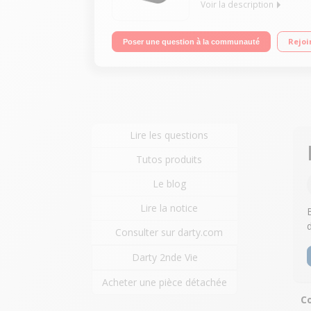
Voir la description
Tuner AM/FM Double alarme 20 présélections Fonc
Rejoi
Poser une question à la communauté
Lire les questions
Tutos produits
Le blog
Lire la notice
Consulter sur darty.com
Darty 2nde Vie
Acheter une pièce détachée
Co