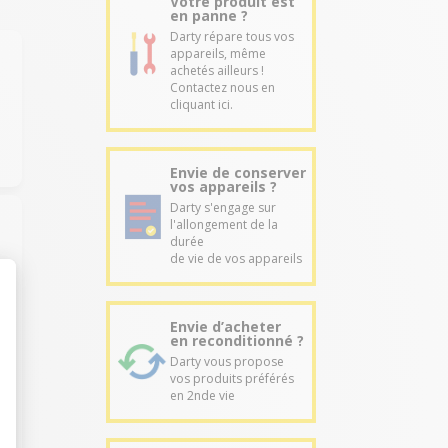
Votre produit est
en panne ?
Darty répare tous vos
appareils, même
achetés ailleurs !
Contactez nous en
cliquant ici.
Envie de conserver
vos appareils ?
Darty s'engage sur
l'allongement de la
durée
de vie de vos appareils
Envie d’acheter
en reconditionné ?
r
Darty vous propose
vos produits préférés
en 2nde vie