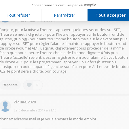
Consentements certifiés par
carochoco37
Tout refuser
Paramétrer
Tout accepter
Le
6 décembre 2017
à
21:38
Bonjour, pour la mise à l'heure: - appuyer quelques secondes sur SET,
l'heure se met à clignoter. - pour l'heure : appuyer sur le bouton rond de
gauche, (tuning) - pour minutes : m^me bouton mais sur le devant min puis
rappuyer sur SET pour régler l'alarme 1 maintenir appuyer le bouton rond
de droite (volume) AL1, jusqu'au clignotement puis procéder de la m^me
façon que pour l'heure l'heure choisie de l'alarme clignote 4 fois puis
l'heure (actuelle) revient, c'est enregistrer idem pour alarme 2 avec bouton
de droite AL2. pour les programmer : appuyer 1 ou 2 fois (buzzer ou
musique), un point apparait à gauche sur l'écran pour AL1 et avec le bouton
AL2, le point sera à droite. bon courage!
0
Répondre
ZiouneJ2329
Le
6 décembre 2017
à
21:10
donnez adresse mail et je vous envoies le mode emploi