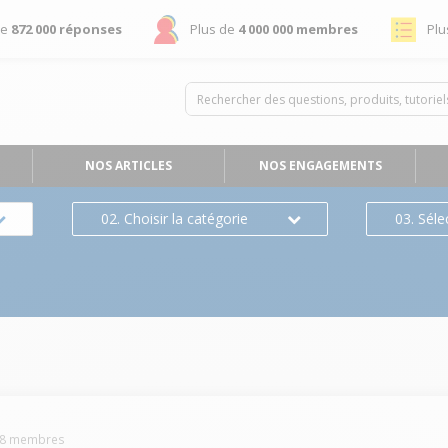
de
872 000 réponses
Plus de
4 000 000 membres
Plu
NOS ARTICLES
NOS ENGAGEMENTS
02. Choisir la catégorie
03. Séle
8
membres