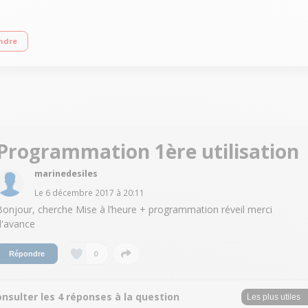
tion Sleep / Snooze
ndre
Programmation 1ère utilisation
marinedesiles
Le
6 décembre 2017
à
20:11
Bonjour, cherche Mise à l’heure + programmation réveil merci
d'avance
0
Répondre
nsulter les 4 réponses à la question