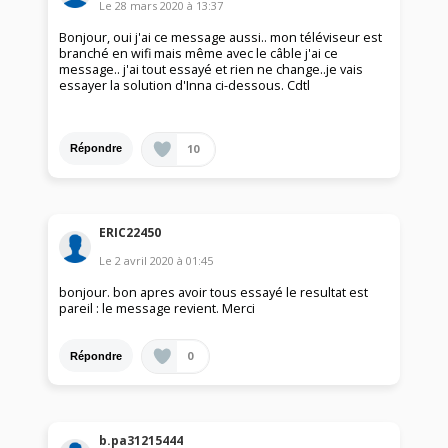
Le
28 mars 2020
à
13:37
Bonjour, oui j'ai ce message aussi.. mon téléviseur est
branché en wifi mais même avec le câble j'ai ce
message.. j'ai tout essayé et rien ne change..je vais
essayer la solution d'Inna ci-dessous. Cdtl
10
Répondre
ERIC22450
Le
2 avril 2020
à
01:45
bonjour. bon apres avoir tous essayé le resultat est
pareil : le message revient. Merci
0
Répondre
b.pa31215444