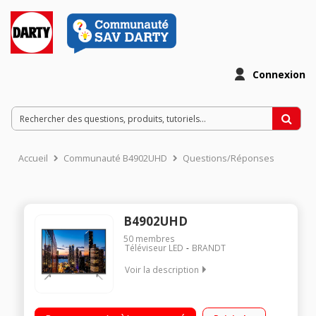
Connexion
Accueil
Communauté B4902UHD
Questions/Réponses
B4902UHD
50
membres
Téléviseur LED
BRANDT
Voir la description
Ecran de 126 cm (49") - 100% 4K UHD Rétro-éclairage LED
direct Smart TV, Navigateur internet 3 HDMI, 2 ports USB avec