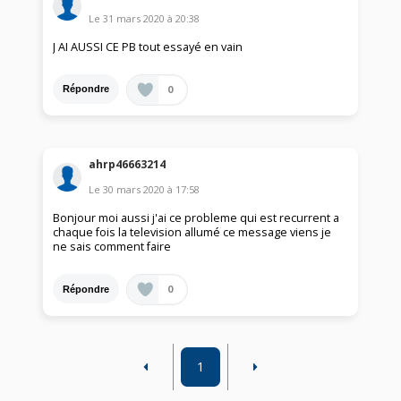
Le
31 mars 2020
à
20:38
J AI AUSSI CE PB tout essayé en vain
0
Répondre
ahrp46663214
Le
30 mars 2020
à
17:58
Bonjour moi aussi j'ai ce probleme qui est recurrent a
chaque fois la television allumé ce message viens je
ne sais comment faire
0
Répondre
1