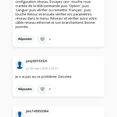
configuration réseau. Essayez ceci : touche roue
crantée de la télécommande puis 'Option', puis
'Langue' puis vérifier ou remettre 'Français', puis
touche Retour et ensuite vérifier vos paramètres
réseau dans le menu 'Réseau' et vérifier aussi votre
câble réseau ethernet et son branchement. Bonne
journée.
4
Répondre
jany65153321
Le
28 mars 2020
à
09:07
Je n ai pas eu ce problème. Desolee
0
Répondre
jmc143553364