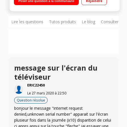
Rejoindre
Poser une question à la communauté
fonction PVR
Lire les questions
Tutos produits
Le blog
Consulter sur
message sur l'écran du
téléviseur
ERIC22450
Le
27 mars 2020
à
22:50
Question résolue
bonjour le message "internet request
denied,unknown serial number" apparait sur l'écran
plusieur fois dans la journée (x10) disparition de celui
ci apres appui sur la touche "fleche" jai essayer une