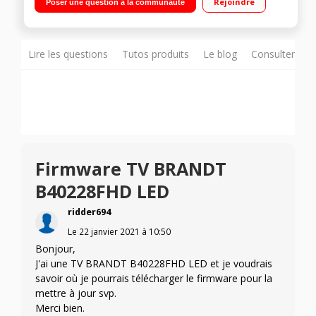
Rejoindre
Poser une question à la communauté
Lire les questions
Tutos produits
Le blog
Consulter sur
Firmware TV BRANDT
B40228FHD LED
ridder694
Le
22 janvier 2021
à
10:50
Bonjour,
J'ai une TV BRANDT B40228FHD LED et je voudrais
savoir où je pourrais télécharger le firmware pour la
mettre à jour svp.
Merci bien.