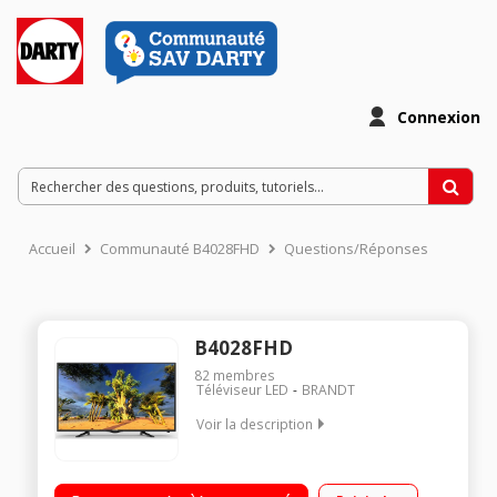
Connexion
Accueil
Communauté B4028FHD
Questions/Réponses
B4028FHD
82
membres
Téléviseur LED
BRANDT
Voir la description
Ecran de 101 cm (40") - HDTV 1080p Rétro-éclairage LED Direct
3 HDMI, 1 USB avec fonction PVR, Port CI +