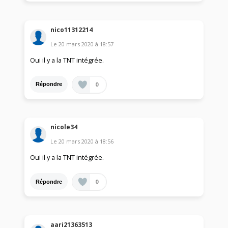
nico11312214
Le
20 mars 2020
à
18:57
Oui il y a la TNT intégrée.
0
Répondre
nicole34
Le
20 mars 2020
à
18:56
Oui il y a la TNT intégrée.
0
Répondre
aari21363513