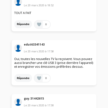
Le
20 mars 2020
à
18:52
TOUT A FAIT
0
Répondre
edut63341143
Le
20 mars 2020
à
17:58
Oui, toutes les nouvelles TV la reçoivent. Vous pouvez
aussi brancher une clé USB 3 (prise derrière l'appareil)
et enregistrer vos émissions préférées dessus.
0
Répondre
guy.51442615
Le
20 mars 2020
à
17:38