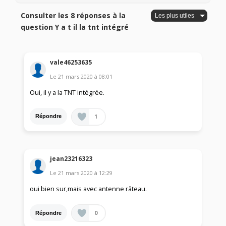
Consulter les 8 réponses à la
question Y a t il la tnt intégré
vale46253635
Le
21 mars 2020
à
08:01
Oui, il y a la TNT intégrée.
1
Répondre
jean23216323
Le
21 mars 2020
à
12:29
oui bien sur,mais avec antenne râteau.
0
Répondre