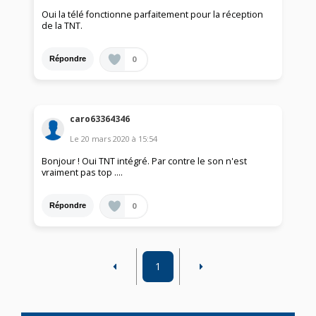
Oui la télé fonctionne parfaitement pour la réception
de la TNT.
0
Répondre
caro63364346
Le
20 mars 2020
à
15:54
Bonjour ! Oui TNT intégré. Par contre le son n'est
vraiment pas top ....
0
Répondre
1