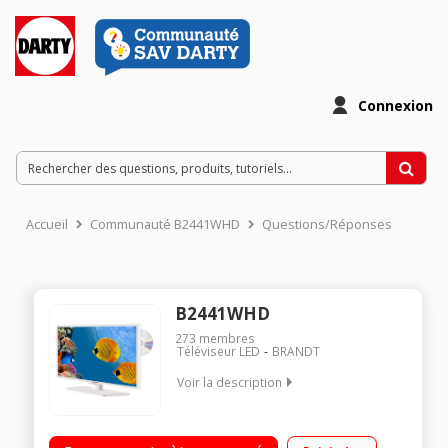
Connexion
Accueil
Communauté B2441WHD
Questions/Réponses
B2441WHD
273
membres
Téléviseur LED
BRANDT
Voir la description
"Ecran de 60 cm (24"") - HDTV Technologie 50 Hz - Rétro
éclairage LED Edge 1 HDMI, 1 USB avec fonction PVR, Port CI+,