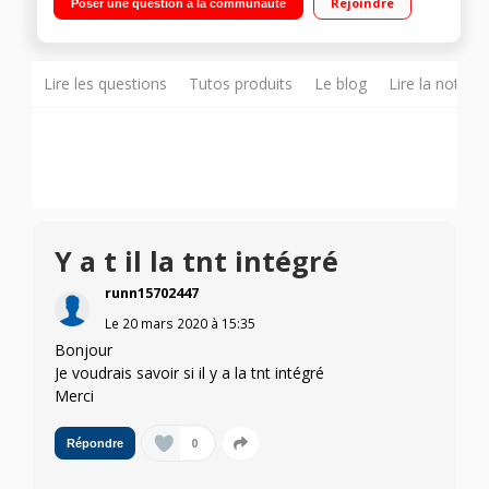
Rejoindre
Poser une question à la communauté
VGA Lecteur DVD intégré"
Lire les questions
Tutos produits
Le blog
Lire la notice
Y a t il la tnt intégré
runn15702447
Le
20 mars 2020
à
15:35
Bonjour
Je voudrais savoir si il y a la tnt intégré
Merci
0
Répondre