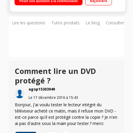
Rejoindre
Poser une question à la communauté
inclus 1 HDMI, 1 USB avec fonction PVR, Port CI+, VGA
Lire les questions
Tutos produits
Le blog
Consulter sur
Comment lire un DVD
protégé ?
agop15303949
Le
17 décembre 2016
à
15:43
Bonjour, J'ai voulu tester le lecteur intégré du
téléviseur acheté ce matin, mais il refuse mon DVD -
est-ce parce qu'il est protégé contre la copie ? Je n'en
ai pas d'autre sous la main pour tester.? merci