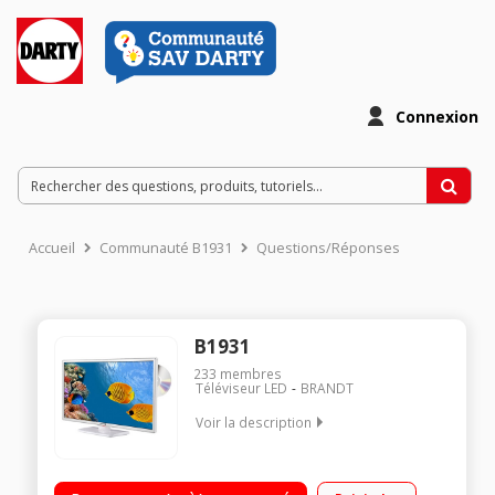
Connexion
Accueil
Communauté B1931
Questions/Réponses
B1931
233
membres
Téléviseur LED
BRANDT
Voir la description
Ecran de 47 cm (18.5") - HDTV Technologie 50 Hz - Rétro
éclairage LED Edge Lecteur DVD intégré et chargeur 12 Volt