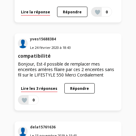
Lire la réponse
Répondre
0
yves15688384
Le
24 février 2020
à
18:43
compatibilité
Bonjour, Est-il possible de remplacer mes
enceintes arrières filaire par ces 2 enceintes sans
fil sur le LIFESTYLE 550 Merci Cordialement
Lire les 3 réponses
Répondre
0
dela15761636
Le
13 novembre 2019
à
15:45