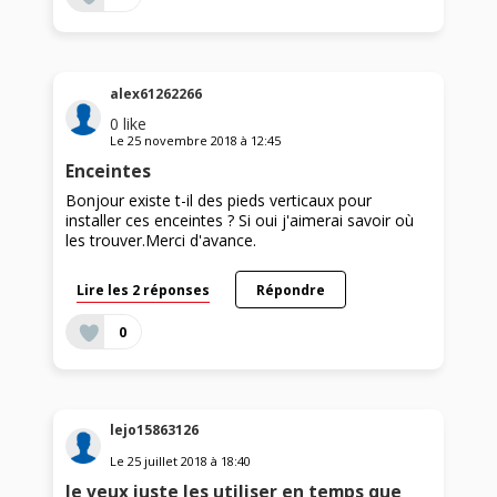
alex61262266
0
like
Le
25 novembre 2018
à
12:45
Enceintes
Bonjour existe t-il des pieds verticaux pour
installer ces enceintes ? Si oui j'aimerai savoir où
les trouver.Merci d'avance.
Lire les 2 réponses
Répondre
0
lejo15863126
Le
25 juillet 2018
à
18:40
Je veux juste les utiliser en temps que