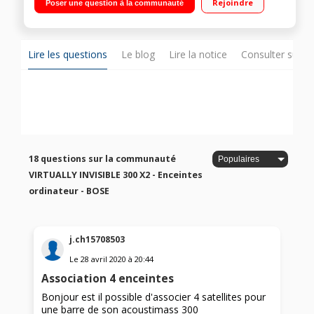
Rejoindre
Poser une question à la communauté
Lire les questions
Le blog
Lire la notice
Consulter sur d
18 questions sur la communauté
VIRTUALLY INVISIBLE 300 X2 - Enceintes
ordinateur - BOSE
j.ch15708503
Le
28 avril 2020
à
20:44
Association 4 enceintes
Bonjour est il possible d'associer 4 satellites pour
une barre de son acoustimass 300