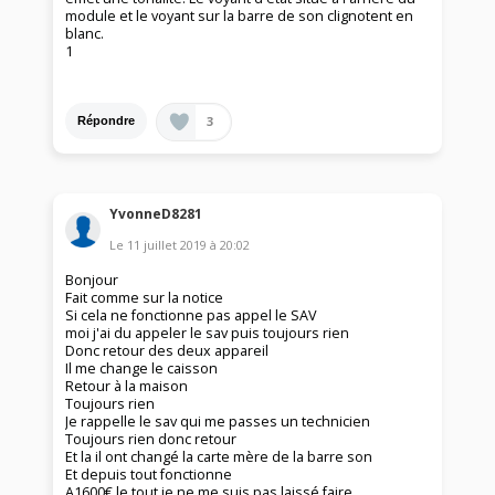
module et le voyant sur la barre de son clignotent en
blanc.
1
3
Répondre
YvonneD8281
Le
11 juillet 2019
à
20:02
Bonjour
Fait comme sur la notice
Si cela ne fonctionne pas appel le SAV
moi j'ai du appeler le sav puis toujours rien
Donc retour des deux appareil
Il me change le caisson
Retour à la maison
Toujours rien
Je rappelle le sav qui me passes un technicien
Toujours rien donc retour
Et la il ont changé la carte mère de la barre son
Et depuis tout fonctionne
A1600€ le tout je ne me suis pas laissé faire