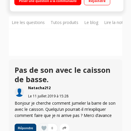
Rejoindre
Poser une question à la communauté
multiroom SoundTouch Bose
Lire les questions
Tutos produits
Le blog
Lire la notice
Pas de son avec le caisson
de basse.
Natacha212
Le
11 juillet 2019
à
15:28
Bonjour je cherche comment jumeler la barre de son
avec le caisson. Quelqu’un pourrait-il m’expliquer
comment faire que je ni arrive pas ? Merci d’avance
0
Répondre