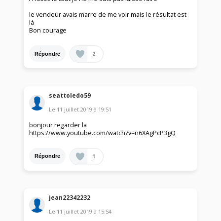
le vendeur avais marre de me voir mais le résultat est
là
Bon courage
2
Répondre
seattoledo59
Le
11 juillet 2019
à
19:51
bonjour regarder la
https://www.youtube.com/watch?v=n6XAgPcP3gQ
1
Répondre
jean22342232
Le
11 juillet 2019
à
15:54