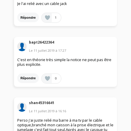
Je l'ai relié avec un cable jack
1
Répondre
bapt26422364
Le
11 juillet 2019
à
17:27
C'est en théorie très simple la notice ne peut pas être
plus explicite.
0
Répondre
shan45316641
Le
11 juillet 2019
à
16:16
Perso j'ai juste relié ma barre à ma tv par le cable
optique,branché mon caisson à la prise électrique et le
jumelage c'est fait tout seul.Aprés avec le casque tu