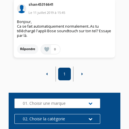
shan45316641
Le
11 juillet 2019
à
15:45
Bonjour,
Ca se fait automatiquement normalement..As tu
téléchargé l'appli Bose soundtouch sur ton tel? Essaye
par là.
0
Répondre
1
01. Choisir une marque
02. Choisir la catégorie