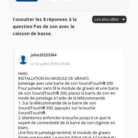
Consulter les 8 réponses à la
question Pas de son avec le
caisson de basse.
john25223364
Le
12 juillet 2019
à
00:46
Hello
INSTALLATION DU MODULE DE GRAVES
Jumelage avec une barre de son SoundTouch® 300
Pour jumeler sans fil le module de graves et une barre
de son SoundTouch® 300, placez la barre de son en
mode de jumelage à l'aide de la télécommande.
1. Sur la télécommande de la barre de son
SoundTouch® 300, appuyez sur la touche
SoundTouch® .
2. Maintenez enfoncée la touche jusqu'à ce que le
voyant de connectivité de la barre de son clignote en
blanc.
Une fois le jumelage terminé, le module de graves
émet une tonalité. Le voyant d'état situé à l'arrière du