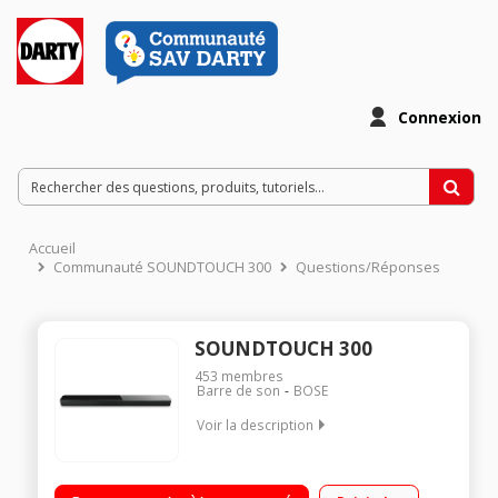
Connexion
Accueil
Communauté SOUNDTOUCH 300
Questions/Réponses
SOUNDTOUCH 300
453
membres
Barre de son
BOSE
Voir la description
Barre de son de 97,8 cm de large 1 entrée et 1 sortie HDMI
Technologie Bluetooth, NFC Compatible avec le système