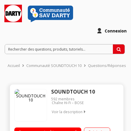
Connexion
Accueil
Communauté SOUNDTOUCH 10
Questions/Réponses
SOUNDTOUCH 10
592
membres
Chaîne Hi-Fi
BOSE
Voir la description
Pack économique composé de 2 enceinte Soundtouch 10
Enceintes multiroom Wifi et Bluetooth Compatible avec le