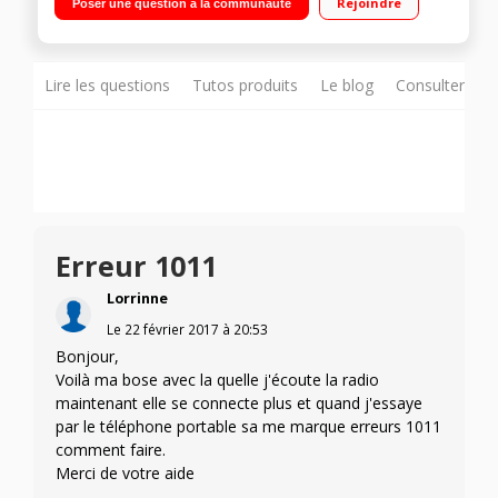
Rejoindre
Poser une question à la communauté
système multiroom Bose Soundtouch 6 boutons d'accès
direct aux préréglages
Lire les questions
Tutos produits
Le blog
Consulter sur
Erreur 1011
Lorrinne
Le
22 février 2017
à
20:53
Bonjour,
Voilà ma bose avec la quelle j'écoute la radio
maintenant elle se connecte plus et quand j'essaye
par le téléphone portable sa me marque erreurs 1011
comment faire.
Merci de votre aide