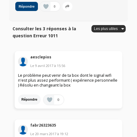
0
Répondre
Consulter les 3 réponses à la
question Erreur 1011
aesclepios
Le
9 avril 2017
à
15:56
Le problème peut venir de ta box dont le signal wifi
n'est plus assez performant ( expérience personnelle
) Résolu en changeant la box
0
Répondre
fabr26323635
Le
20 mars 2017
à
19:12