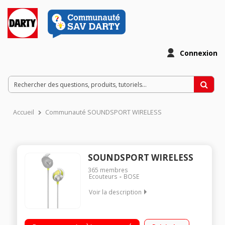
Connexion
Accueil
Communauté SOUNDSPORT WIRELESS
SOUNDSPORT WIRELESS
365
membres
Ecouteurs
BOSE
Voir la description
Casque intra auriculaire idéal pour la pratique du sport
Technologies Bluetooth/NFC et Triport Télécommande et