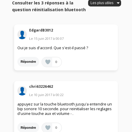
Consulter les 3 réponses à la
question réinitialisation bluetooth
EdgardB3012
Le
15 juin 2017
à
00:07
Oui je suis d'accord. Que s'est-il passé ?
0
Répondre
chri63226462
Le
10 juin 2017
à
00:22
appuyez sur la touche bluetooth jusqu'a entendre un
bip sonore 10 seconde. pour reinitialiser les reglages
d'usine touche aux et volume - .
0
Répondre