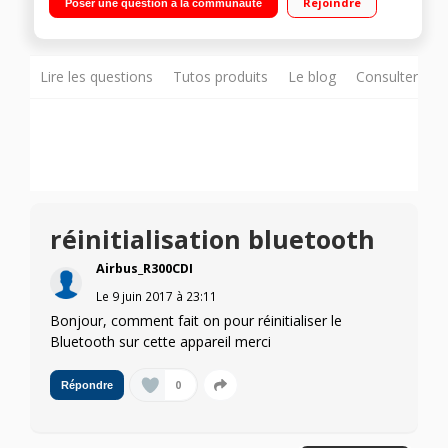
Rejoindre
Poser une question à la communauté
Entrée 3,5 mm - Port micro USB pour recharger l'enceinte Ultra
compacte et légère
Lire les questions
Tutos produits
Le blog
Consulter sur
réinitialisation bluetooth
Airbus_R300CDI
Le
9 juin 2017
à
23:11
Bonjour, comment fait on pour réinitialiser le
Bluetooth sur cette appareil merci
0
Répondre