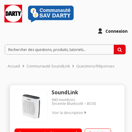
Connexion
Accueil
Communauté SoundLink
Questions/Réponses
SoundLink
940
membres
Enceinte Bluetooth
BOSE
Voir la description
Enceinte nomade Bluetooth - Autonomie jusqu'à 8 heures
Instructions vocales pour simplifier l'appairage Bluetooth