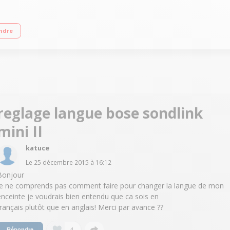
eures Fonction kit mains libres Compacte et ultra légère
ndre
reglage langue bose sondlink
mini II
katuce
Le
25 décembre 2015
à
16:12
Bonjour
Je ne comprends pas comment faire pour changer la langue de mon
enceinte je voudrais bien entendu que ca sois en
français plutôt que en anglais! Merci par avance ??
4
Répondre