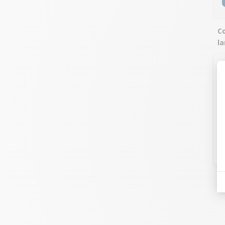
Co
la