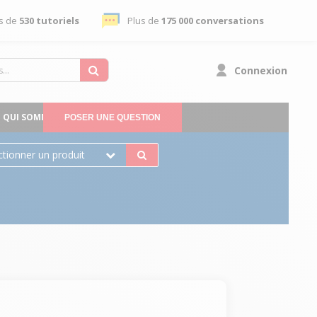
s de
530 tutoriels
Plus de
175 000 conversations
Connexion
QUI SOMMES-NOUS
POSER UNE QUESTION
ctionner un produit