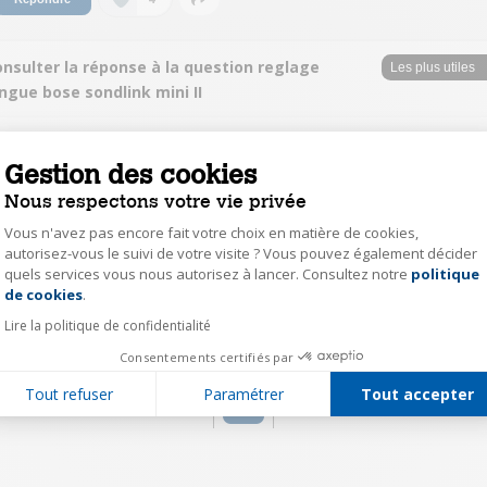
nsulter la réponse à la question reglage
ngue bose sondlink mini II
JeanmichelR4325
Gestion des cookies
Le
25 décembre 2015
à
16:43
Nous respectons votre vie privée
Bjr. La notice est mal faite. Pour changer de langue, il faut allumer la Bose,
appuyer sur les deux boutons oOo et + , ensemble pendant 6'', puis faire
Vous n'avez pas encore fait votre choix en matière de cookies,
défiler les propositions de langues avec le bouton + et valider votre choix
autorisez-vous le suivi de votre visite ? Vous pouvez également décider
''langue française '' en appuyant à nouveau sur le bouton oOo pendant 1''.
Voilà j'espère que ça ira pour vous.... JM
quels services vous nous autorisez à lancer. Consultez notre
politique
Axeptio consent
de cookies
.
0
Lire la politique de confidentialité
Répondre
Consentements certifiés par
Tout refuser
Paramétrer
Tout accepter
1