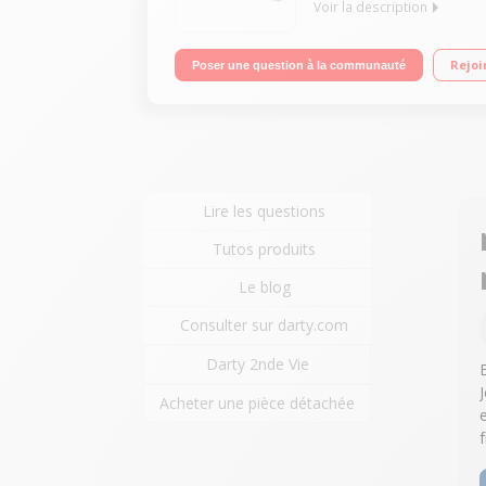
Voir la description
Enceinte nomade bluetooth Autonomie jusqu'à 12 h
Rejoi
Poser une question à la communauté
Lire les questions
Tutos produits
Le blog
Consulter sur darty.com
Darty 2nde Vie
Acheter une pièce détachée