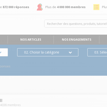
de
872 000 réponses
Plus de
4 000 000 membres
Plu
NOS ARTICLES
NOS ENGAGEMENTS
02. Choisir la catégorie
03. Séle
éponses
II
-
4038
membres