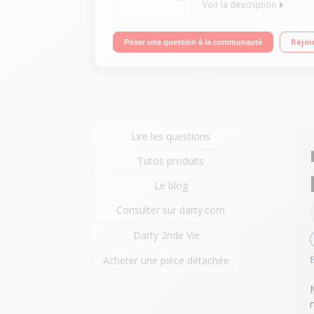
Voir la description
Enceinte nomade bluetooth Autonomie jusqu'à 12 h
Rejoi
Poser une question à la communauté
Lire les questions
Tutos produits
Le blog
Consulter sur darty.com
Darty 2nde Vie
Acheter une pièce détachée