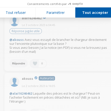
0
Répondre
Consentements certifiés par
Tout refuser
Paramétrer
Tout accepter
alai16246462
Le
3 octobre 2023
à
04:45
Réponse jugée utile
@akouss
Avez vous essayé de brancher le chargeur directement
sur l'enceinte plutootque sur la base ?
Si vous avez besoin j'ai la notice (en PDF) si vous ne la trouvez pas
(besoin d'un mail)
0
Répondre
Auteur(e)
akouss
Le
2 octobre 2023
à
16:05
@alai16246462
Laquelle des pièces est le chargeur? Peut-on
l'acheter facilement en pièces détachées et où? (NB: je suis à
l'étranger )