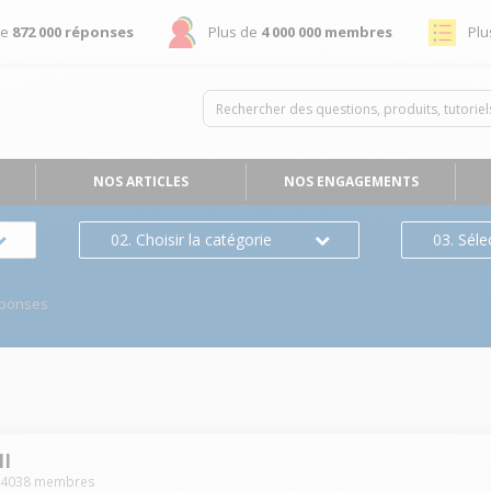
de
872 000 réponses
Plus de
4 000 000 membres
Plu
NOS ARTICLES
NOS ENGAGEMENTS
02. Choisir la catégorie
03. Séle
éponses
II
-
4038
membres