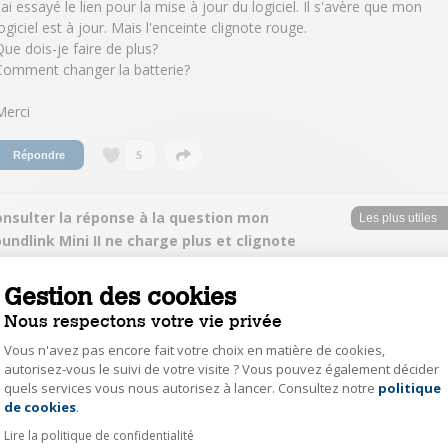
J'ai essayé le lien pour la mise à jour du logiciel. Il s'avère que mon
logiciel est à jour. Mais l'enceinte clignote rouge.
Que dois-je faire de plus?
Comment changer la batterie?
Merci
5
Répondre
onsulter la réponse à la question mon
undlink Mini II ne charge plus et clignote
ouge
Gestion des cookies
alai16246462
Nous respectons votre vie privée
Le
2 octobre 2023
à
13:29
Vous n'avez pas encore fait votre choix en matière de cookies,
Bonjour.
autorisez-vous le suivi de votre visite ? Vous pouvez également décider
J'ai eu le même souci il y a quelques mois, j'ai pris un autre cordon et un
quels services vous nous autorisez à lancer. Consultez notre
politique
Axeptio consent
autre chargeur, pour l'instant ça charge (je n'ai pas vérifié si le temps de
de cookies
.
charge a changé)
Lire la politique de confidentialité