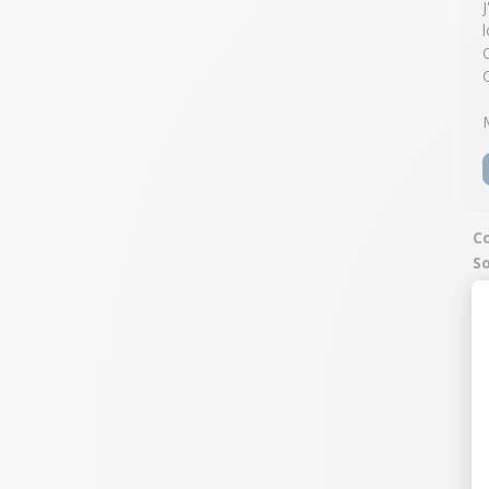
C
So
r