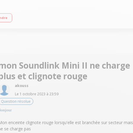
eures Fonction kit mains libres Compacte et ultra légère
ndre
mon Soundlink Mini II ne charge
plus et clignote rouge
akouss
Le
1 octobre 2023
à
23:59
Question résolue
Bonjour
Mon enceinte clignote rouge lorsqu'elle est branchée sur secteur mais
ne se charge pas