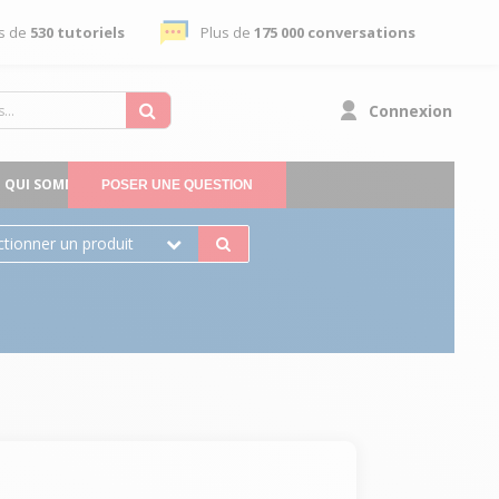
s de
530 tutoriels
Plus de
175 000 conversations
Connexion
QUI SOMMES-NOUS
POSER UNE QUESTION
ctionner un produit