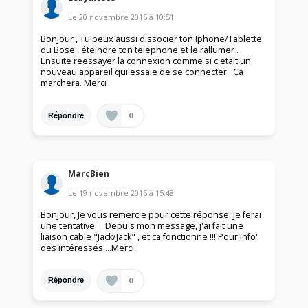
Le
20 novembre 2016
à
10:51
Bonjour , Tu peux aussi dissocier ton Iphone/Tablette
du Bose , éteindre ton telephone et le rallumer .
Ensuite reessayer la connexion comme si c'etait un
nouveau appareil qui essaie de se connecter . Ca
marchera. Merci
0
Répondre
MarcBien
Le
19 novembre 2016
à
15:48
Bonjour, Je vous remercie pour cette réponse, je ferai
une tentative.... Depuis mon message, j'ai fait une
liaison cable "Jack/Jack" , et ca fonctionne !!! Pour info'
des intéressés....Merci
0
Répondre