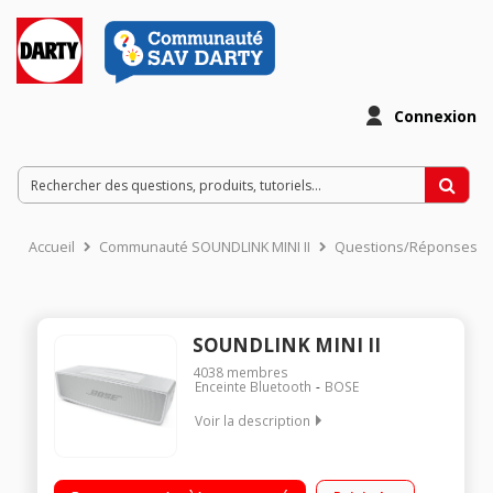
Connexion
Accueil
Communauté SOUNDLINK MINI II
Questions/Réponses
SOUNDLINK MINI II
4038
membres
Enceinte Bluetooth
BOSE
Voir la description
Enceinte nomade bluetooth Autonomie jusqu'à 12 heures
Fonction kit mains libres Compacte et ultra légère