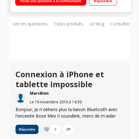
Rejoindre
Poser une question à la communauté
Lire les questions
Tutos produits
Le blog
Consulter sur
Connexion à iPhone et
tablette impossible
MarcBien
Le
19 novembre 2016
à
14:39
Bonjour, Je n'obtiens plus la liaison Bluetooth avec
l'enceinte Bose Mini II soundlink, merci de m'aider
0
Répondre