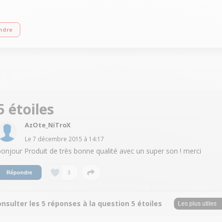
eures Fonction kit mains libres Compacte et ultra légère
ndre
5 étoiles
AzOte_NiTroX
Le
7 décembre 2015
à
14:17
bonjour Produit de très bonne qualité avec un super son ! merci
3
Répondre
nsulter les 5 réponses à la question 5 étoiles