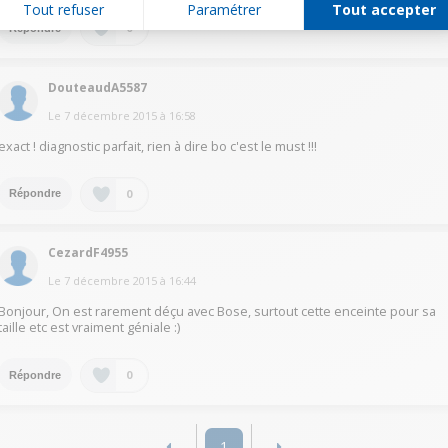
Tout refuser
Paramétrer
Tout accepter
0
Répondre
DouteaudA5587
Le
7 décembre 2015
à
16:58
exact ! diagnostic parfait, rien à dire bo c'est le must !!!
0
Répondre
CezardF4955
Le
7 décembre 2015
à
16:44
Bonjour, On est rarement déçu avec Bose, surtout cette enceinte pour sa
taille etc est vraiment géniale :)
0
Répondre
1