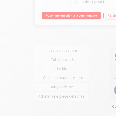
Voir la description
Enceinte nomade bluetooth Autonomie jusqu'à 12 h
Rejoi
Poser une question à la communauté
Lire les questions
Tutos produits
Le blog
Consulter sur darty.com
Darty 2nde Vie
Acheter une pièce détachée
Co