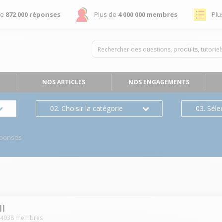
de
872 000 réponses
Plus de
4 000 000 membres
Plu
NOS ARTICLES
NOS ENGAGEMENTS
02. Choisir la catégorie
03. Séle
éponses
II
-
4038
membres