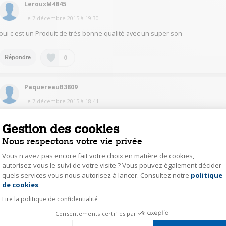
LerouxM4845
Le
7 décembre 2015
à
19:30
oui c'est un Produit de très bonne qualité avec un super son
0
Répondre
PaquereauB3809
Le
7 décembre 2015
à
18:41
C'est un super produit !!!! Je ne pourrais plus m'en passer sauf si je passe 
la gamme au dessus ... Sincèrement tu peux y aller les yeux fermés !!!
Gestion des cookies
Super son !!!!
Nous respectons votre vie privée
Vous n'avez pas encore fait votre choix en matière de cookies,
0
Répondre
autorisez-vous le suivi de votre visite ? Vous pouvez également décider
quels services vous nous autorisez à lancer. Consultez notre
politique
Axeptio consent
de cookies
.
CavaillesY8516
Lire la politique de confidentialité
Le
7 décembre 2015
à
18:31
Consentements certifiés par
super son et super nomade, je le fais suivre partout.