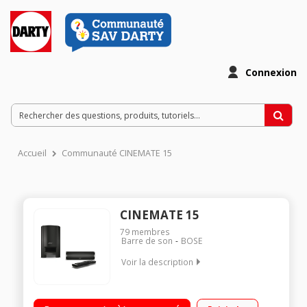
Connexion
Accueil
Communauté CINEMATE 15
CINEMATE 15
79
membres
Barre de son
BOSE
Voir la description
Une barre de son ultra-compacte et très puissante
Télécommande universelle simple d'utilisation Le module