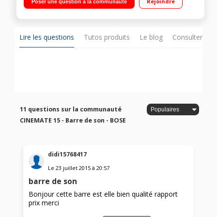
Rejoindre
Poser une question à la communauté
Acoustimass génère des basses profondes Une seule
connexion à votre téléviseur pour plus de simplicité
Lire les questions
Tutos produits
Le blog
Consulter sur
11 questions sur la communauté
CINEMATE 15 - Barre de son - BOSE
didi15768417
Le
23 juillet 2015
à
20:57
barre de son
Bonjour cette barre est elle bien qualité rapport
prix merci