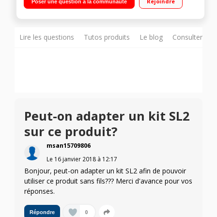
Rejoindre
Poser une question à la communauté
Module Acoustimass amplifié avec un haut-parleur haute
performance
Lire les questions
Tutos produits
Le blog
Consulter sur
Peut-on adapter un kit SL2
sur ce produit?
msan15709806
Le
16 janvier 2018
à
12:17
Bonjour, peut-on adapter un kit SL2 afin de pouvoir
utiliser ce produit sans fils??? Merci d'avance pour vos
réponses.
0
Répondre