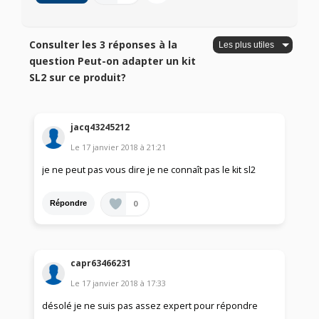
Consulter les 3 réponses à la
question Peut-on adapter un kit
SL2 sur ce produit?
jacq43245212
Le
17 janvier 2018
à
21:21
je ne peut pas vous dire je ne connaît pas le kit sl2
0
Répondre
capr63466231
Le
17 janvier 2018
à
17:33
désolé je ne suis pas assez expert pour répondre