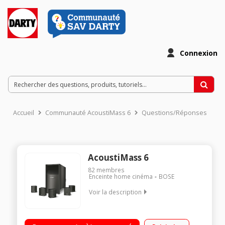
Connexion
Accueil
Communauté AcoustiMass 6
Questions/Réponses
AcoustiMass 6
82
membres
Enceinte home cinéma
BOSE
Voir la description
Pack de cinq enceintes ultra-compactes +1 module de basses
Acoustimass Conçu pour un amplificateur audio surround 5.1