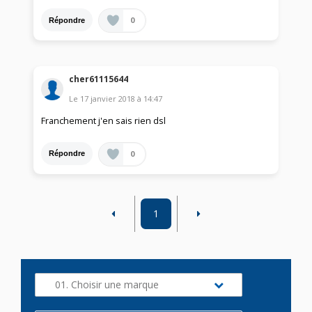
0
Répondre
cher61115644
Le
17 janvier 2018
à
14:47
Franchement j'en sais rien dsl
0
Répondre
1
01. Choisir une marque