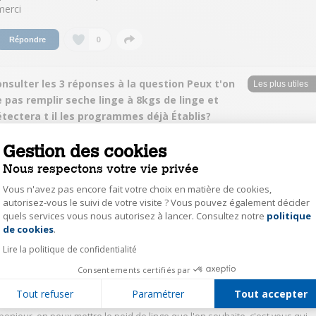
merci
0
Répondre
nsulter les 3 réponses à la question Peux t'on
 pas remplir seche linge à 8kgs de linge et
tectera t il les programmes déjà Établis?
Gestion des cookies
ChristophelaurI3596
Nous respectons votre vie privée
Le
30 janvier 2017
à
07:37
Bonjour,ce seche linge est très performant. Aucun problème on peut
Vous n'avez pas encore fait votre choix en matière de cookies,
mettre jusqu'à 8 kg de linge avec tous les programmes.
autorisez-vous le suivi de votre visite ? Vous pouvez également décider
quels services vous nous autorisez à lancer. Consultez notre
politique
Axeptio consent
de cookies
.
0
Répondre
Lire la politique de confidentialité
Consentements certifiés par
EvelyneB1369
Tout refuser
Paramétrer
Tout accepter
Le
25 janvier 2017
à
16:45