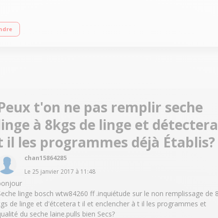
arrêt automatique) Fin différée avec affichage du temps restant Pompe à cha
ndre
Peux t'on ne pas remplir seche
linge à 8kgs de linge et détectera
t il les programmes déjà Établis?
chan15864285
Le
25 janvier 2017
à
11:48
bonjour
Seche linge bosch wtw84260 ff .inquiétude sur le non remplissage de 
kgs de linge et d'étcetera t il et enclencher à t il les programmes et
qualité du seche laine.pulls bien Secs?