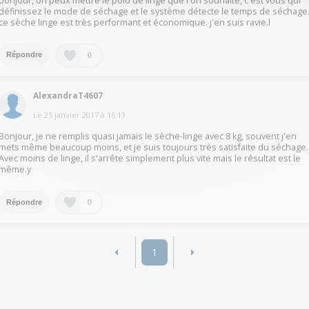
bonjour, on peux mettre le poid de linge que l'on souhaite, c'est vous qui
définissez le mode de séchage et le système détecte le temps de séchage
ce sèche linge est très performant et économique. j'en suis ravie.l
0
Répondre
AlexandraT4607
Le
25 janvier 2017
à
16:13
Bonjour, je ne remplis quasi jamais le sèche-linge avec 8 kg, souvent j'en
mets même beaucoup moins, et je suis toujours très satisfaite du séchage.
Avec moins de linge, il s'arrête simplement plus vite mais le résultat est le
même.y
0
Répondre
1