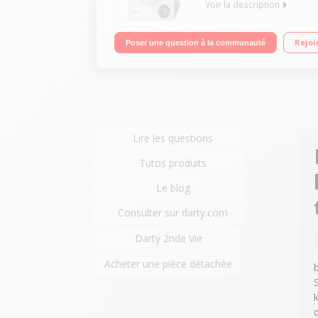
Voir la description
Capacité 8 kg - Condensation Séchage par sonde (
Rejoi
Poser une question à la communauté
Lire les questions
Tutos produits
Le blog
Consulter sur darty.com
Darty 2nde Vie
Acheter une pièce détachée