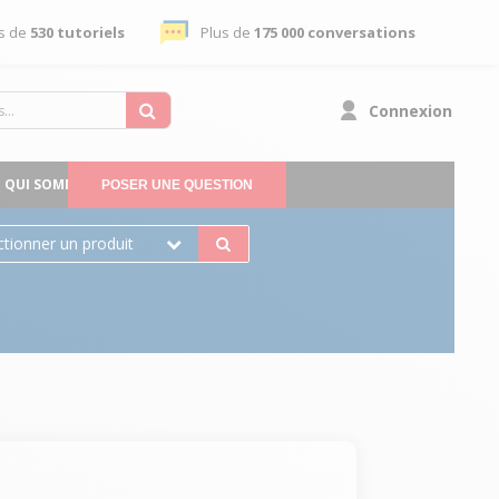
s de
530 tutoriels
Plus de
175 000 conversations
Connexion
QUI SOMMES-NOUS
POSER UNE QUESTION
ctionner un produit