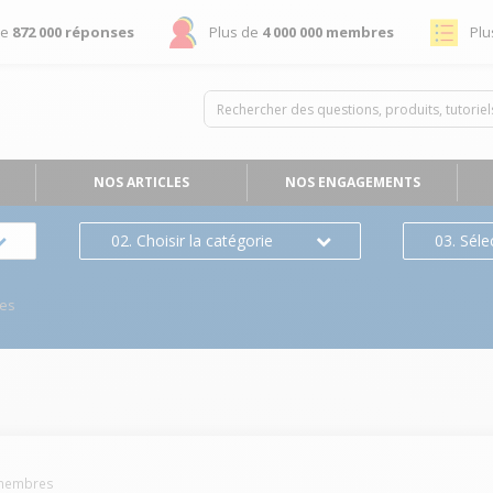
de
872 000 réponses
Plus de
4 000 000 membres
Plu
NOS ARTICLES
NOS ENGAGEMENTS
02. Choisir la catégorie
03. Séle
es
embres