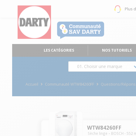
Plus 
LES CATÉGORIES
NOS TUTORIELS
01. Choisir une marque
Accueil
Communauté WTW84260FF
Questions/Répons
WTW84260FF
Sèche linge
BOSCH
-
552
m