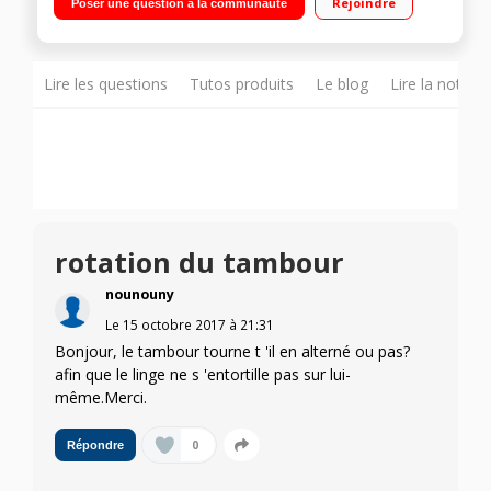
Rejoindre
Poser une question à la communauté
Design antiVibration - AutoDry
Lire les questions
Tutos produits
Le blog
Lire la notice
rotation du tambour
nounouny
Le
15 octobre 2017
à
21:31
Bonjour, le tambour tourne t 'il en alterné ou pas?
afin que le linge ne s 'entortille pas sur lui-
même.Merci.
0
Répondre