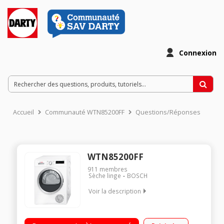
Connexion
Accueil
Communauté WTN85200FF
Questions/Réponses
WTN85200FF
911
membres
Sèche linge
BOSCH
Voir la description
Capacité 7 kg - Condensation Séchage par sonde (arrêt
automatique) Fin différée avec affichage du temps restant