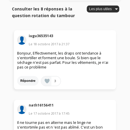
Consulter les 8 réponses à la
question rotation du tambour
iugu36535143
Le
18 octobre 2017
à
21:37
Bonjour, Effectivement, les draps ont tendance à
s'entortiller et forment une boule. Si bien que le
séchage n'est pas parfait. Pour les vêtements, je n'ai
pas ce problème
3
Répondre
nath16156411
Le
17 octobre 2017
à
17:45
Il ne tourne pas en alterne mais le linge ne
s'entortimle pas et n 'est pas abîmé. C'est un bon