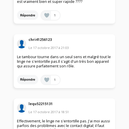
est vraiment bien et super rapide ????
1
Répondre
chri41256123
Le
17 octobre 2017
à
21:03
Le tambour tourne dans un seul sens et malgré tout le
linge ne s'entortille pas.Il s'agit d'un très bon appareil
qui assure parfaitement son rôle.
1
Répondre
lequ52215131
Le
17 octobre 2017
à
18:51
Effectivement, le linge ne s'entortille pas. J'ai moi aussi
parfois des problèmes avec le contact digital; il faut