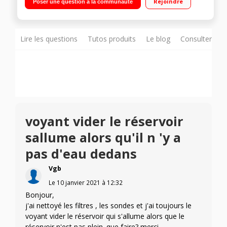
Rejoindre
Poser une question à la communauté
Lire les questions
Tutos produits
Le blog
Consulter sur
voyant vider le réservoir
sallume alors qu'il n 'y a
pas d'eau dedans
Vgb
Le
10 janvier 2021
à
12:32
Bonjour,
j'ai nettoyé les filtres , les sondes et j'ai toujours le
voyant vider le réservoir qui s'allume alors que le
réservoir n'est pas plein. que faire? merci