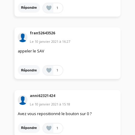
1
Répondre
fran52643526
Le
10 janvier 2021
à
16:27
appeler le SAV
1
Répondre
anni62321424
Le
10 janvier 2021
à
15:18
Avez vous repositionné le bouton sur 0 ?
1
Répondre