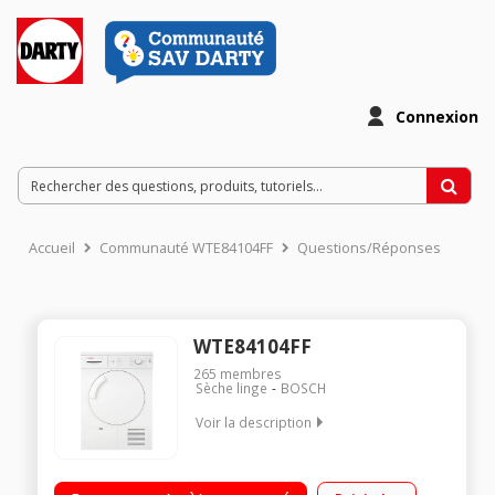
Connexion
Accueil
Communauté WTE84104FF
Questions/Réponses
WTE84104FF
265
membres
Sèche linge
BOSCH
Voir la description
Capacité 7 kg - Condensation Séchage par sonde (arrêt
automatique) Design anti-vibration Anti-froissage 60 min