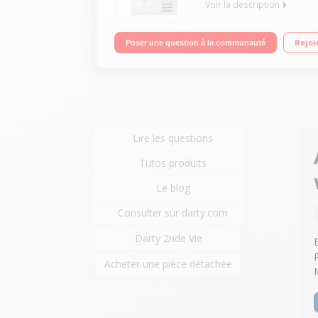
Voir la description
Capacité 7 kg - Condensation Séchage par sonde (
Rejoi
Poser une question à la communauté
Lire les questions
Tutos produits
Le blog
Consulter sur darty.com
Darty 2nde Vie
Acheter une pièce détachée