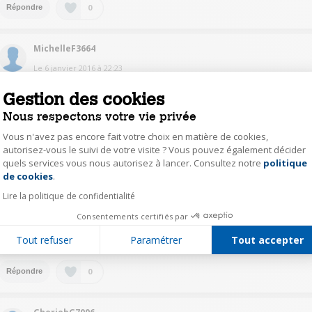
0
Répondre
MichelleF3664
Le
6 janvier 2016
à
22:23
Bonsoir,j'utilise pratiquement toujours le "prêt à ranger" aussi bien pour le
Gestion des cookies
coton que pour le synthétique.Satisfaite de mon acquisition..
Nous respectons votre vie privée
0
Répondre
Vous n'avez pas encore fait votre choix en matière de cookies,
autorisez-vous le suivi de votre visite ? Vous pouvez également décider
quels services vous nous autorisez à lancer. Consultez notre
politique
Axeptio consent
EmmanuelC1166
de cookies
.
Le
6 janvier 2016
à
22:14
Lire la politique de confidentialité
Bonjour. Les programmes sont : extra sec (synthétique ou coton), prêt à
Consentements certifiés par
ranger, prêt à repasser, 20mn au chaud, sport/fitness, et express. J'utilise
presque uniquement extra sec.
Tout refuser
Paramétrer
Tout accepter
0
Répondre