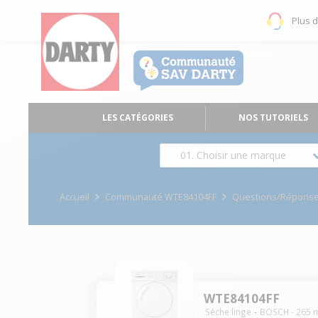
Plus 
LES CATÉGORIES
NOS TUTORIELS
01. Choisir une marque
Accueil
Communauté WTE84104FF
Questions/Répons
WTE84104FF
Sèche linge
BOSCH
-
265
m