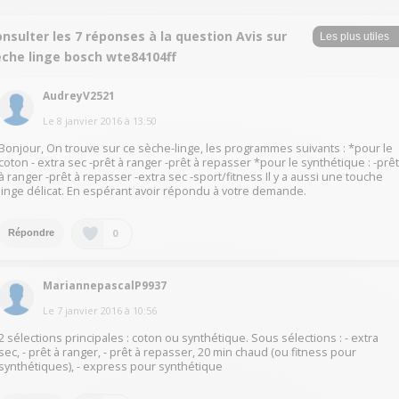
nsulter les 7 réponses à la question Avis sur
eche linge bosch wte84104ff
AudreyV2521
Le
8 janvier 2016
à
13:50
Bonjour, On trouve sur ce sèche-linge, les programmes suivants : *pour le
coton - extra sec -prêt à ranger -prêt à repasser *pour le synthétique : -prê
à ranger -prêt à repasser -extra sec -sport/fitness Il y a aussi une touche
linge délicat. En espérant avoir répondu à votre demande.
0
Répondre
MariannepascalP9937
Le
7 janvier 2016
à
10:56
2 sélections principales : coton ou synthétique. Sous sélections : - extra
sec, - prêt à ranger, - prêt à repasser, 20 min chaud (ou fitness pour
synthétiques), - express pour synthétique