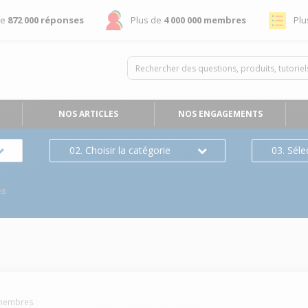
de
872 000 réponses
Plus de
4 000 000 membres
Plu
NOS ARTICLES
NOS ENGAGEMENTS
02. Choisir la catégorie
03. Séle
es
embres