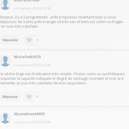
GheriebG7006
Le
6 janvier 2016
à
20:59
Bonjour, il y a 3 programmés : prêt à repasser (vraiment bien si vous
dépassez de suite), prêt à ranger et très sec et bien sur coton ou fragile.
J'en suis très satisfaite
0
Répondre
MichelleM4379
Le
6 janvier 2016
à
20:45
ce sèche linge est d'utilisation très simple. Choisir coton ou synthétiques
respecter la capacité indiquée le degré de séchage souhaité et tout va à
merveille. Je suis très satisfaite de mon acquisition.
0
Répondre
AlyanakianA9055
Le
6 janvier 2016
à
20:39