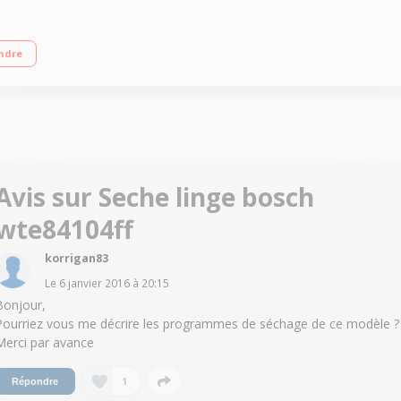
arrêt automatique) Design anti-vibration Anti-froissage 60 min
ndre
Avis sur Seche linge bosch
wte84104ff
korrigan83
Le
6 janvier 2016
à
20:15
Bonjour,
Pourriez vous me décrire les programmes de séchage de ce modèle ?
Merci par avance
1
Répondre