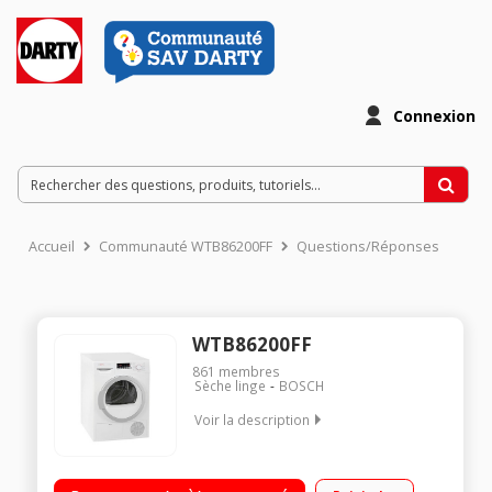
Connexion
Accueil
Communauté WTB86200FF
Questions/Réponses
WTB86200FF
861
membres
Sèche linge
BOSCH
Voir la description
Capacité 7 kg - Condensation Séchage par sonde (arrêt
automatique) Fin différée avec affichage du temps restant