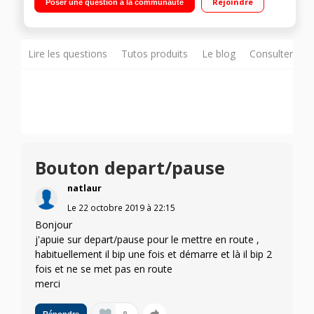
Rejoindre
Poser une question à la communauté
Design antivibration - Eclairage intérieur
Lire les questions
Tutos produits
Le blog
Consulter sur
Bouton depart/pause
natlaur
Le
22 octobre 2019
à
22:15
Bonjour
j'apuie sur depart/pause pour le mettre en route ,
habituellement il bip une fois et démarre et là il bip 2
fois et ne se met pas en route
merci