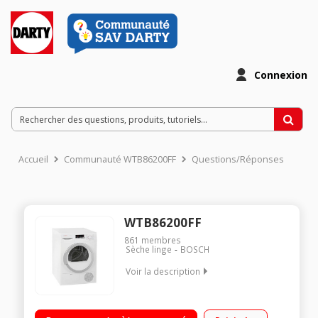
Connexion
Accueil
Communauté WTB86200FF
Questions/Réponses
WTB86200FF
861
membres
Sèche linge
BOSCH
Voir la description
Capacité 7 kg - Condensation Séchage par sonde (arrêt
automatique) Fin différée avec affichage du temps restant