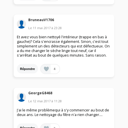
BruneauV1706
Le
11 mai 2017
à
23:28
Et avez vous bien nettoyé l'intérieur (trappe en bas à
gauche)? Cela s'encrasse également. Sinon, c'est tout
simplement un des détecteurs qui est défectueux. On
a du me changer le sèche linge tout neuf, car il
s'arrêtait au bout de quelques minutes. Sans raison.
4
Répondre
GeorgeG8468
Le
12 mai 2017
à
11:28
J'ai le même problèmequi à s'y commencer au bout de
deux ans. Le nettoyage du filtre n'a rien changer....