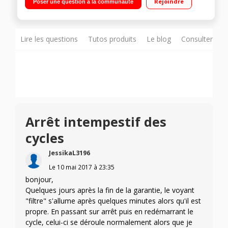
Rejoindre
Poser une question à la communauté
Design antivibration - Eclairage intérieur
Lire les questions
Tutos produits
Le blog
Consulter sur
Arrêt intempestif des
cycles
JessikaL3196
Le
10 mai 2017
à
23:35
bonjour,
Quelques jours après la fin de la garantie, le voyant
"filtre" s'allume après quelques minutes alors qu'il est
propre. En passant sur arrêt puis en redémarrant le
cycle, celui-ci se déroule normalement alors que je