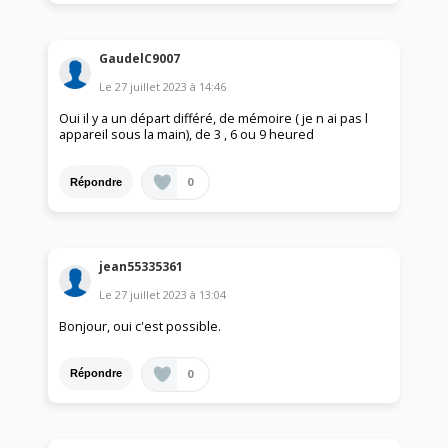
GaudelC9007
Le
27 juillet 2023
à
14:46
Oui il y a un départ différé, de mémoire ( je n ai pas l
appareil sous la main), de 3 , 6 ou 9 heured
0
Répondre
jean55335361
Le
27 juillet 2023
à
13:04
Bonjour, oui c'est possible.
0
Répondre