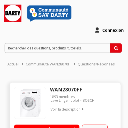
Connexion
Accueil
Communauté WAN28070FF
Questions/Réponses
WAN28070FF
1893
membres
Lave Linge hublot
BOSCH
Voir la description
Capacité 7 kg (tambour 55 L) - Classe A+++ -10% Essorage
variable jusqu'à 1400 tours/min Fin différée / Affichage du