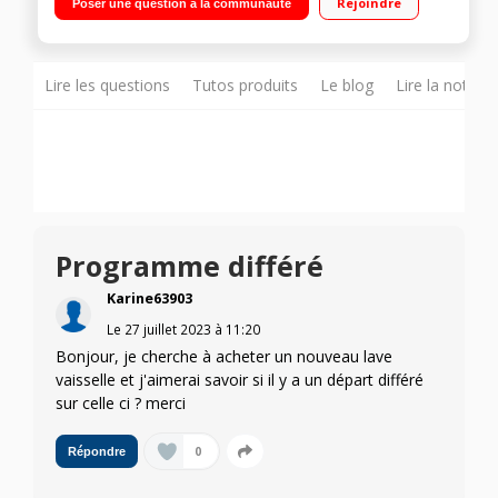
Rejoindre
Poser une question à la communauté
temps restant Moteur INDUCTION ECOSILENCE DRIVE
Lire les questions
Tutos produits
Le blog
Lire la notice
Programme différé
Karine63903
Le
27 juillet 2023
à
11:20
Bonjour, je cherche à acheter un nouveau lave
vaisselle et j'aimerai savoir si il y a un départ différé
sur celle ci ? merci
0
Répondre