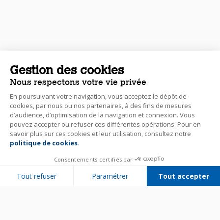
Gestion des cookies
Nous respectons votre vie privée
En poursuivant votre navigation, vous acceptez le dépôt de
cookies, par nous ou nos partenaires, à des fins de mesures
d’audience, d’optimisation de la navigation et connexion. Vous
pouvez accepter ou refuser ces différentes opérations. Pour en
savoir plus sur ces cookies et leur utilisation, consultez notre
politique de cookies
.
Consentements certifiés par
Tout refuser
Paramétrer
Tout accepter
Plateforme de Gestion du Consentement : Personnalisez vos Options
Axeptio consent
Notre plateforme vous permet d'adapter et de gérer vos paramètres de 