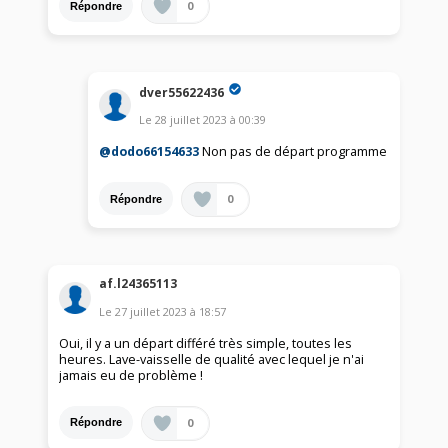
0
Répondre
dver55622436
Le
28 juillet 2023
à
00:39
@dodo66154633
Non pas de départ programme
0
Répondre
af.l24365113
Le
27 juillet 2023
à
18:57
Oui, il y a un départ différé très simple, toutes les
heures. Lave-vaisselle de qualité avec lequel je n'ai
jamais eu de problème !
0
Répondre