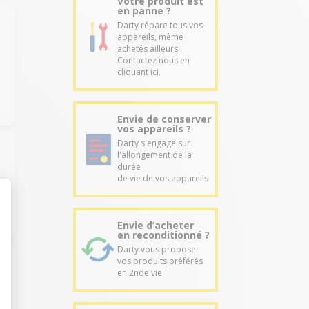
Votre produit est
en panne ?
Darty répare tous vos
appareils, même
achetés ailleurs !
Contactez nous en
e
cliquant ici.
Envie de conserver
vos appareils ?
Darty s'engage sur
l'allongement de la
durée
de vie de vos appareils
Envie d’acheter
en reconditionné ?
Darty vous propose
vos produits préférés
en 2nde vie
n