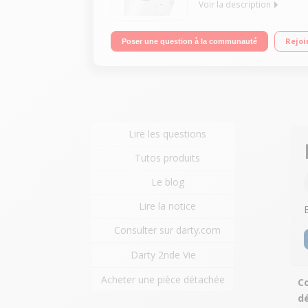
Voir la description
Capacité 7 kg (tambour 55 L) - Classe A+++ -10% 
Rejoi
Poser une question à la communauté
Lire les questions
Tutos produits
Le blog
Lire la notice
Consulter sur darty.com
Darty 2nde Vie
Acheter une pièce détachée
Co
dé