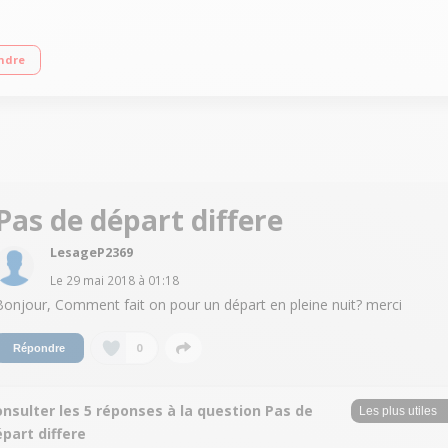
Essorage variable jusqu'à 1400 tours/min Fin différée / Affichage du temps 
ndre
Pas de départ differe
LesageP2369
Le
29 mai 2018
à
01:18
Bonjour, Comment fait on pour un départ en pleine nuit? merci
0
Répondre
nsulter les 5 réponses à la question Pas de
part differe