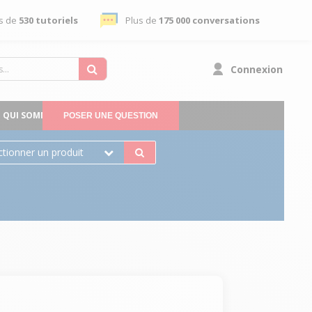
s de
530 tutoriels
Plus de
175 000 conversations
Connexion
QUI SOMMES-NOUS
POSER UNE QUESTION
ctionner un produit