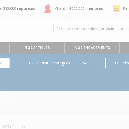
de
872 000 réponses
Plus de
4 000 000 membres
Plu
NOS ARTICLES
NOS ENGAGEMENTS
02. Choisir la catégorie
03. Séle
es
-
1893
membres