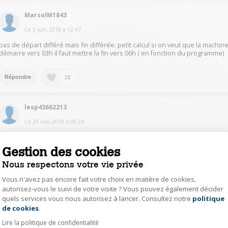
MarsolM1843
Le
3 juin 2018
à
12:47
pas de départ différé mais fin différée. petit calcul si on veut que la machin
démarre vers 03h il faut mettre la fin vers 06h ( en fonction du programme)
28
Répondre
lesp43662213
Le
29 mai 2018
à
09:24
Rien de plus simple on clique sur départ différé et on choisit :)
Gestion des cookies
18
Répondre
Nous respectons votre vie privée
Vous n'avez pas encore fait votre choix en matière de cookies,
autorisez-vous le suivi de votre visite ? Vous pouvez également décider
vgro53335252
quels services vous nous autorisez à lancer. Consultez notre
politique
Axeptio consent
Le
29 mai 2018
à
08:34
de cookies
.
Bonjour. Pas de départ différé mais une fin différée, il faut donc prendre e
Lire la politique de confidentialité