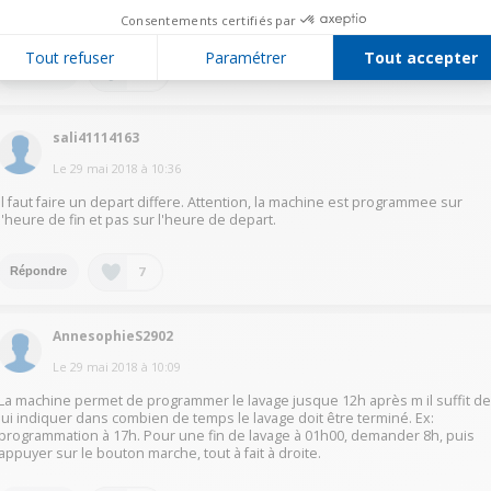
compte le temps de lavage et calculer quand vous voulez que la machine
s'arrête. Je trouve ça moins pratique mais ça le fait quand même ...
Consentements certifiés par
Tout refuser
Paramétrer
Tout accepter
18
Répondre
sali41114163
Le
29 mai 2018
à
10:36
Il faut faire un depart differe. Attention, la machine est programmee sur
l'heure de fin et pas sur l'heure de depart.
7
Répondre
AnnesophieS2902
Le
29 mai 2018
à
10:09
La machine permet de programmer le lavage jusque 12h après m il suffit d
lui indiquer dans combien de temps le lavage doit être terminé. Ex:
programmation à 17h. Pour une fin de lavage à 01h00, demander 8h, puis
appuyer sur le bouton marche, tout à fait à droite.