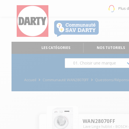
Plus 
LES CATÉGORIES
NOS TUTORIELS
01. Choisir une marque
Accueil
Communauté WAN28070FF
Questions/Répons
WAN28070FF
Lave Linge hublot
BOSCH