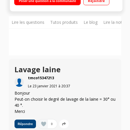
Rejoindre
Poser une question à la communauté
du temps restant Design AntiVibration - ActiveWater - Option
SpeedPerfect - Fonction Rajout de linge
Lire les questions
Tutos produits
Le blog
Lire la notice
Lavage laine
tmco15347213
Le
23 janvier 2021
à
20:37
Bonjour
Peut-on choisir le degré de lavage de la laine = 30° ou
40 °.
Merci
0
Répondre