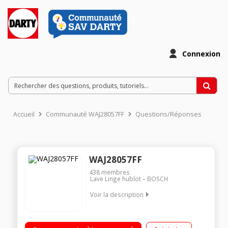
Connexion
Accueil
Communauté WAJ28057FF
Questions/Réponses
WAJ28057FF
438
membres
Lave Linge hublot
BOSCH
Voir la description
Capacité 7kg (tambour 55 L) - Classe énergétique D Essorage
variable jusqu'à 1400 tours/min - 75dB Fin différée / Affichage