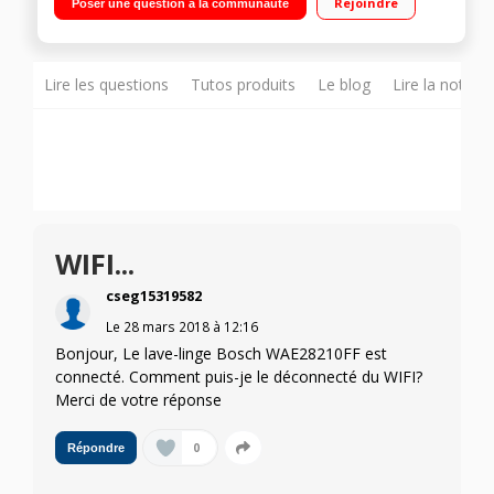
Rejoindre
Poser une question à la communauté
temps restant Rajout de linge
Lire les questions
Tutos produits
Le blog
Lire la notice
WIFI...
cseg15319582
Le
28 mars 2018
à
12:16
Bonjour, Le lave-linge Bosch WAE28210FF est
connecté. Comment puis-je le déconnecté du WIFI?
Merci de votre réponse
0
Répondre