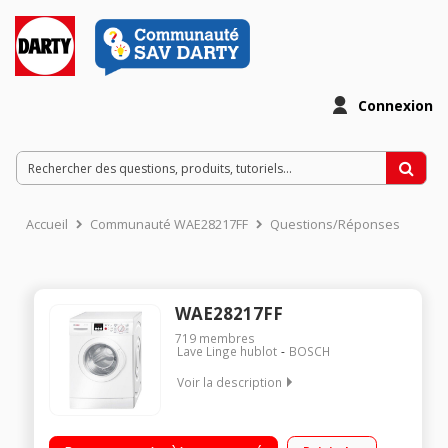
Connexion
Accueil
Communauté WAE28217FF
Questions/Réponses
WAE28217FF
719
membres
Lave Linge hublot
BOSCH
Voir la description
Capacité 7 kg (tambour 55 L) - Classe A+++ -30% Essorage
variable jusqu'à 1400 tours/min Fin différée / Affichage du