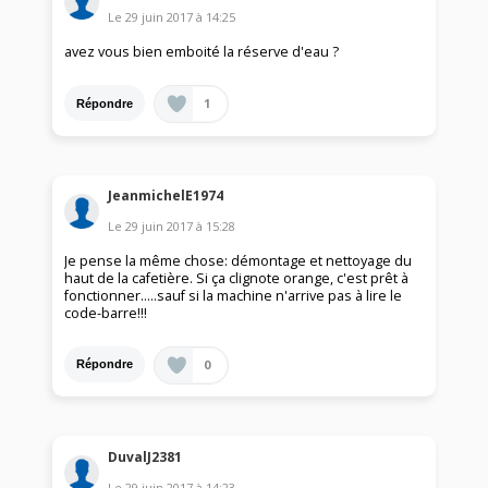
Le
29 juin 2017
à
14:25
avez vous bien emboité la réserve d'eau ?
1
Répondre
JeanmichelE1974
Le
29 juin 2017
à
15:28
Je pense la même chose: démontage et nettoyage du
haut de la cafetière. Si ça clignote orange, c'est prêt à
fonctionner.....sauf si la machine n'arrive pas à lire le
code-barre!!!
0
Répondre
DuvalJ2381
Le
29 juin 2017
à
14:23