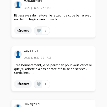
MehdiB7983
Le
29 juin 2017
à
17:29
Bjr, essayez de nettoyer le lecteur de code barre avec
un chiffon légèrement humide
2
Répondre
GuyB4194
Le
29 juin 2017
à
17:03
Très honnêtement, je ne peux rien pour vous car celle
que j'ai acheté n'a pas encore été mise en service .
Cordialement
1
Répondre
DuvalJ2381