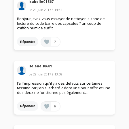
IsabelleC1367
Le
29 juin 2017
à
14:34
Bonjour, avez-vous essayer de nettoyer la zone de
lecture du code barre des capsules ? un coup de
chiffon humide suffit...
7
Répondre
HeleneH8681
Le
29 juin 2017
à
13:58
J'ai l'impression qu'il y a des défauts sur certaines
tassimo car j'en ai acheté 2 dont une pour offrir et une
des deux ne fonctionne pas également....
6
Répondre