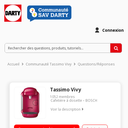
Connexion
Accueil
Communauté Tassimo Vivy
Questions/Réponses
Tassimo Vivy
1052
membres
Cafetière à dosette
BOSCH
Voir la description
Multi-boissons - Système à dosettes - Capacité 1 tasse
Réservoir amovible 0,7 litre Indicateur de détartrage Machine