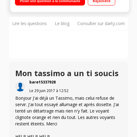
Rejoindre
Poser une question à la communauté
automatique "un clic et c'est prêt"
Lire les questions
Le blog
Consulter sur darty.com
Mon tassimo a un ti soucis
bare15337928
Le
29 juin 2017
à
12:52
Bonjour J'ai déjà un Tassimo, mais celui refuse de
servir. J'ai tout essayé allumage et après dosette. J'ai
tenté un détartrage mais rien n'y fait. Le voyant
clignote orange et rien du tout. Les autres voyants
restent éteints. Merci
HELP HELP HELP